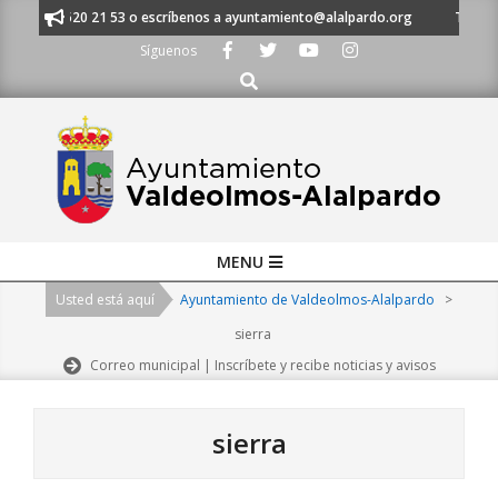
Skip
s al 91 620 21 53 o escríbenos a ayuntamiento@alalpardo.org
TE ESCUC
to
Síguenos
content
Buscar
Primary
MENU
Navigation
Usted está aquí
Ayuntamiento de Valdeolmos-Alalpardo
>
Menu
sierra
Correo municipal | Inscríbete y recibe noticias y avisos
sierra