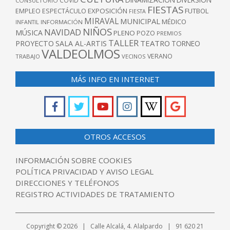
COVID
CONSULTORIO
FIESTAS
EXPOSICIÓN
FUTBOL
EMPLEO
ESPECTÁCULO
FIESTA
MIRAVAL
MUNICIPAL
MÉDICO
INFANTIL
INFORMACIÓN
NIÑOS
NAVIDAD
MÚSICA
PLENO
POZO
PREMIOS
TALLER
TEATRO
PROYECTO
SALA AL-ARTIS
TORNEO
VALDEOLMOS
VERANO
TRABAJO
VECINOS
MÁS INFO EN INTERNET
OTROS ACCESOS
INFORMACIÓN SOBRE COOKIES
POLÍTICA PRIVACIDAD Y AVISO LEGAL
DIRECCIONES Y TELÉFONOS
REGISTRO ACTIVIDADES DE TRATAMIENTO
Copyright © 2026 | Calle Alcalá, 4. Alalpardo | 91 620 21