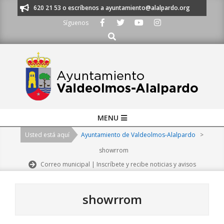
Skip
os al 91 620 21 53 o escríbenos a ayuntamiento@alalpardo.org
TE ESC
to
Síguenos
content
Buscar
Primary
MENU
Navigation
Usted está aquí
Ayuntamiento de Valdeolmos-Alalpardo
>
Menu
showrrom
Correo municipal | Inscríbete y recibe noticias y avisos
showrrom