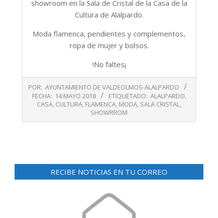
showroom en la Sala de Cristal de la Casa de la
Cultura de Alalpardo.
Moda flamenca, pendientes y complementos,
ropa de mujer y bolsos.
!No faltes¡
2018-
POR:
AYUNTAMIENTO DE VALDEOLMOS-ALALPARDO
05-
FECHA:
14 MAYO 2018
ETIQUETADO:
ALALPARDO
,
14
CASA
,
CULTURA
,
FLAMENCA
,
MODA
,
SALA CRISTAL
,
SHOWRROM
RECIBE NOTICIAS EN TU CORREO