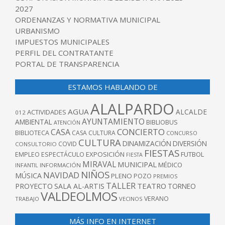
2027
ORDENANZAS Y NORMATIVA MUNICIPAL
URBANISMO
IMPUESTOS MUNICIPALES
PERFIL DEL CONTRATANTE
PORTAL DE TRANSPARENCIA
ESTAMOS HABLANDO DE
ALALPARDO
AGUA
ALCALDE
ACTIVIDADES
012
AYUNTAMIENTO
AMBIENTAL
BIBLIOBUS
ATENCIÓN
CONCIERTO
CASA
BIBLIOTECA
CASA CULTURA
CONCURSO
CULTURA
DINAMIZACIÓN
DIVERSIÓN
COVID
CONSULTORIO
FIESTAS
EXPOSICIÓN
FUTBOL
EMPLEO
ESPECTÁCULO
FIESTA
MIRAVAL
MUNICIPAL
MÉDICO
INFANTIL
INFORMACIÓN
NIÑOS
NAVIDAD
MÚSICA
PLENO
POZO
PREMIOS
TALLER
TEATRO
PROYECTO
SALA AL-ARTIS
TORNEO
VALDEOLMOS
VERANO
TRABAJO
VECINOS
MÁS INFO EN INTERNET