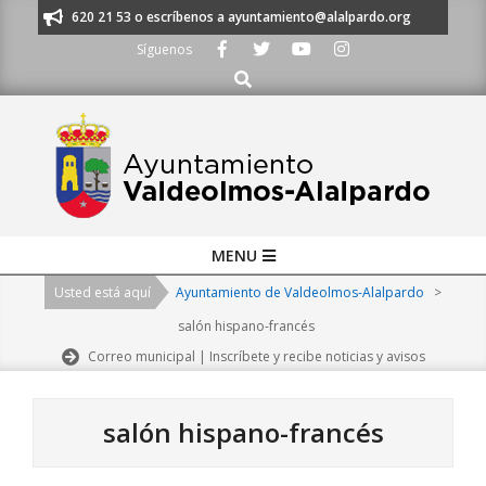
Skip
os al 91 620 21 53 o escríbenos a ayuntamiento@alalpardo.org
TE ESCU
to
Síguenos
content
Buscar
Primary
MENU
Navigation
Usted está aquí
Ayuntamiento de Valdeolmos-Alalpardo
>
Menu
salón hispano-francés
Correo municipal | Inscríbete y recibe noticias y avisos
salón hispano-francés