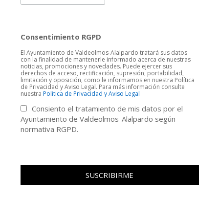
Consentimiento RGPD
El Ayuntamiento de Valdeolmos-Alalpardo tratará sus datos
con la finalidad de mantenerle informado acerca de nuestras
noticias, promociones y novedades. Puede ejercer sus
derechos de acceso, rectificación, supresión, portabilidad,
limitación y oposición, como le informamos en nuestra Política
de Privacidad y Aviso Legal. Para más información consulte
nuestra
Politica de Privacidad y Aviso Legal
Consiento el tratamiento de mis datos por el
Ayuntamiento de Valdeolmos-Alalpardo según
normativa RGPD.