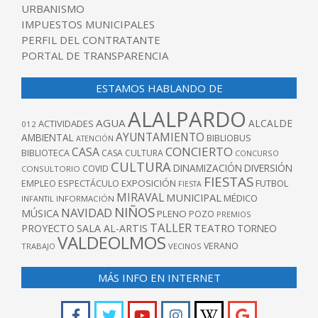
URBANISMO
IMPUESTOS MUNICIPALES
PERFIL DEL CONTRATANTE
PORTAL DE TRANSPARENCIA
ESTAMOS HABLANDO DE
ALALPARDO
AGUA
ALCALDE
ACTIVIDADES
012
AYUNTAMIENTO
AMBIENTAL
BIBLIOBUS
ATENCIÓN
CONCIERTO
CASA
BIBLIOTECA
CASA CULTURA
CONCURSO
CULTURA
DINAMIZACIÓN
DIVERSIÓN
COVID
CONSULTORIO
FIESTAS
EXPOSICIÓN
FUTBOL
EMPLEO
ESPECTÁCULO
FIESTA
MIRAVAL
MUNICIPAL
MÉDICO
INFANTIL
INFORMACIÓN
NIÑOS
NAVIDAD
MÚSICA
PLENO
POZO
PREMIOS
TALLER
TEATRO
PROYECTO
SALA AL-ARTIS
TORNEO
VALDEOLMOS
VERANO
TRABAJO
VECINOS
MÁS INFO EN INTERNET