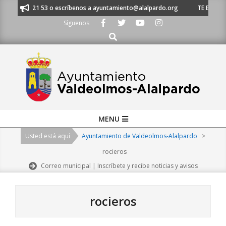
Skip
1 620 21 53 o escríbenos a ayuntamiento@alalpardo.org
TE ESCUCHAMOS
to
Síguenos
content
Buscar
Primary
MENU
Navigation
Usted está aquí
Ayuntamiento de Valdeolmos-Alalpardo
>
Menu
rocieros
Correo municipal | Inscríbete y recibe noticias y avisos
rocieros