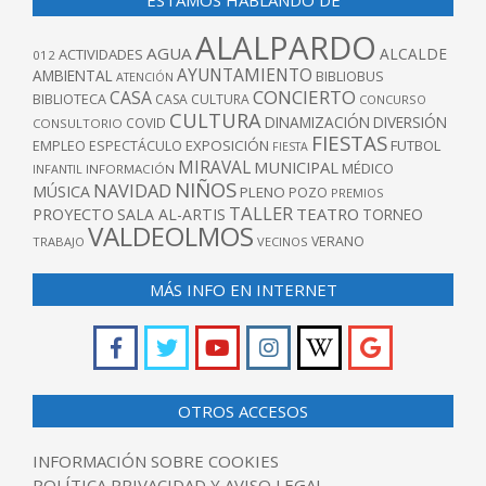
ALALPARDO
AGUA
ALCALDE
ACTIVIDADES
012
AYUNTAMIENTO
AMBIENTAL
BIBLIOBUS
ATENCIÓN
CONCIERTO
CASA
BIBLIOTECA
CASA CULTURA
CONCURSO
CULTURA
DINAMIZACIÓN
DIVERSIÓN
COVID
CONSULTORIO
FIESTAS
EXPOSICIÓN
FUTBOL
EMPLEO
ESPECTÁCULO
FIESTA
MIRAVAL
MUNICIPAL
MÉDICO
INFANTIL
INFORMACIÓN
NIÑOS
NAVIDAD
MÚSICA
PLENO
POZO
PREMIOS
TALLER
TEATRO
PROYECTO
SALA AL-ARTIS
TORNEO
VALDEOLMOS
VERANO
TRABAJO
VECINOS
MÁS INFO EN INTERNET
OTROS ACCESOS
INFORMACIÓN SOBRE COOKIES
POLÍTICA PRIVACIDAD Y AVISO LEGAL