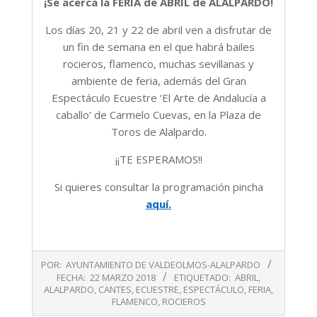
¡Se acerca la FERIA de ABRIL de ALALPARDO!
Los días 20, 21 y 22 de abril ven a disfrutar de
un fin de semana en el que habrá bailes
rocieros, flamenco, muchas sevillanas y
ambiente de feria, además del Gran
Espectáculo Ecuestre ‘El Arte de Andalucía a
caballo’ de Carmelo Cuevas, en la Plaza de
Toros de Alalpardo.
¡¡TE ESPERAMOS!!
Si quieres consultar la programación pincha
aquí.
2018-
POR:
AYUNTAMIENTO DE VALDEOLMOS-ALALPARDO
03-
FECHA:
22 MARZO 2018
ETIQUETADO:
ABRIL
,
22
ALALPARDO
,
CANTES
,
ECUESTRE
,
ESPECTÁCULO
,
FERIA
,
FLAMENCO
,
ROCIEROS