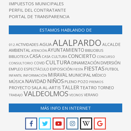
IMPUESTOS MUNICIPALES
PERFIL DEL CONTRATANTE
PORTAL DE TRANSPARENCIA
ESTAMOS HABLANDO DE
ALALPARDO
AGUA
ALCALDE
ACTIVIDADES
012
AYUNTAMIENTO
AMBIENTAL
BIBLIOBUS
ATENCIÓN
CONCIERTO
CASA
BIBLIOTECA
CASA CULTURA
CONCURSO
CULTURA
DINAMIZACIÓN
DIVERSIÓN
COVID
CONSULTORIO
FIESTAS
EXPOSICIÓN
FUTBOL
EMPLEO
ESPECTÁCULO
FIESTA
MIRAVAL
MUNICIPAL
MÉDICO
INFANTIL
INFORMACIÓN
NIÑOS
NAVIDAD
MÚSICA
PLENO
POZO
PREMIOS
TALLER
TEATRO
PROYECTO
SALA AL-ARTIS
TORNEO
VALDEOLMOS
VERANO
TRABAJO
VECINOS
MÁS INFO EN INTERNET