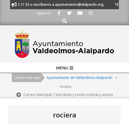
Skip
91 620 21 53 o escríbenos a ayuntamiento@alalpardo.org
TE ESCUCHAMO
to
Síguenos
content
Buscar
Primary
MENU
Navigation
Usted está aquí
Ayuntamiento de Valdeolmos-Alalpardo
>
Menu
rociera
Correo municipal | Inscríbete y recibe noticias y avisos
rociera