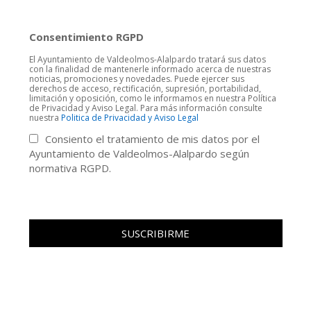
Consentimiento RGPD
El Ayuntamiento de Valdeolmos-Alalpardo tratará sus datos
con la finalidad de mantenerle informado acerca de nuestras
noticias, promociones y novedades. Puede ejercer sus
derechos de acceso, rectificación, supresión, portabilidad,
limitación y oposición, como le informamos en nuestra Política
de Privacidad y Aviso Legal. Para más información consulte
nuestra
Politica de Privacidad y Aviso Legal
Consiento el tratamiento de mis datos por el
Ayuntamiento de Valdeolmos-Alalpardo según
normativa RGPD.