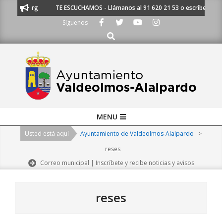
Skip
TE ESCUCHAMOS - Llámanos al 91 620 21 53 o escríbenos a ayunta
to
Síguenos
content
Buscar
Primary
MENU
Navigation
Usted está aquí
Ayuntamiento de Valdeolmos-Alalpardo
>
Menu
reses
Correo municipal | Inscríbete y recibe noticias y avisos
reses