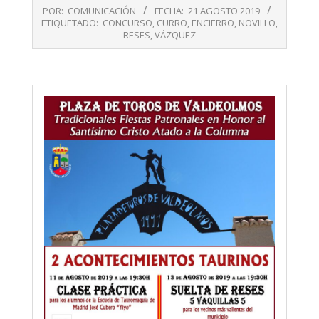
2019-
POR:
COMUNICACIÓN
FECHA:
21 AGOSTO 2019
08-
ETIQUETADO:
CONCURSO
,
CURRO
,
ENCIERRO
,
NOVILLO
,
21
RESES
,
VÁZQUEZ