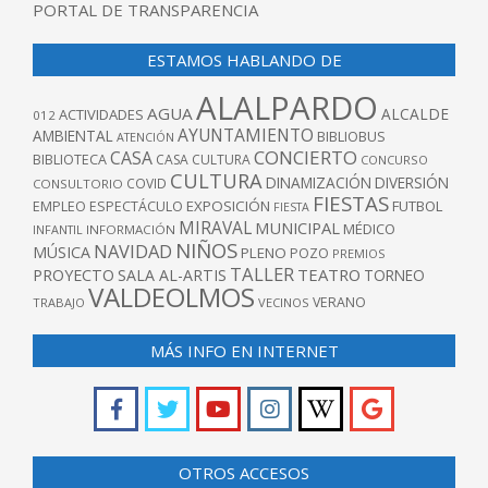
PORTAL DE TRANSPARENCIA
ESTAMOS HABLANDO DE
ALALPARDO
AGUA
ALCALDE
ACTIVIDADES
012
AYUNTAMIENTO
AMBIENTAL
BIBLIOBUS
ATENCIÓN
CONCIERTO
CASA
BIBLIOTECA
CASA CULTURA
CONCURSO
CULTURA
DINAMIZACIÓN
DIVERSIÓN
COVID
CONSULTORIO
FIESTAS
EXPOSICIÓN
FUTBOL
EMPLEO
ESPECTÁCULO
FIESTA
MIRAVAL
MUNICIPAL
MÉDICO
INFANTIL
INFORMACIÓN
NIÑOS
NAVIDAD
MÚSICA
PLENO
POZO
PREMIOS
TALLER
TEATRO
PROYECTO
SALA AL-ARTIS
TORNEO
VALDEOLMOS
VERANO
TRABAJO
VECINOS
MÁS INFO EN INTERNET
OTROS ACCESOS