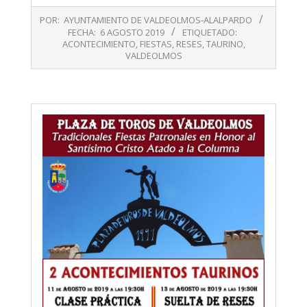
2019-
POR:
AYUNTAMIENTO DE VALDEOLMOS-ALALPARDO
08-
FECHA:
6 AGOSTO 2019
ETIQUETADO:
06
ACONTECIMIENTO
,
FIESTAS
,
RESES
,
TAURINO
,
VALDEOLMOS