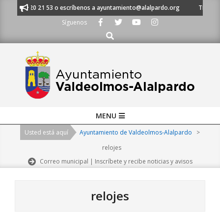
Skip
al 91 620 21 53 o escríbenos a ayuntamiento@alalpardo.org
TE ESCUCH
to
Síguenos
content
Buscar
Primary
MENU
Navigation
Usted está aquí
Ayuntamiento de Valdeolmos-Alalpardo
>
Menu
relojes
Correo municipal | Inscríbete y recibe noticias y avisos
relojes