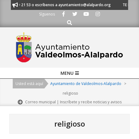
Skip
 91 620 21 53 o escríbenos a ayuntamiento@alalpardo.org
TE ESCUCHAMO
to
Síguenos
content
Buscar
Primary
MENU
Navigation
Usted está aquí
Ayuntamiento de Valdeolmos-Alalpardo
>
Menu
religioso
Correo municipal | Inscríbete y recibe noticias y avisos
religioso