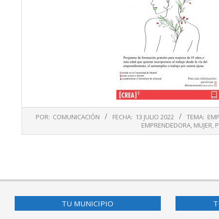
2022-
POR:
COMUNICACIÓN
FECHA:
13 JULIO 2022
TEMA:
EMP
07-
EMPRENDEDORA
,
MUJER
,
P
13
TU MUNICIPIO
T