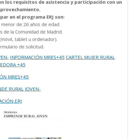
on los
requisitos de asistencia y participación con un
Aprovechamiento.
ipar
en
el
programa ERJ son:
n menor de 26 años
de
edad.
es de la Comunidad de Madrid.
(móvil, tablet u ordenador).
rmulario
de
solicitud.
VEN-
INFORMACIÓN MRES+45
CARTEL MUJER RURAL
EDORA +45
ÓN MRES+45
DE RURAL JOVEN-
CIÓN ERJ