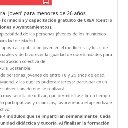
al Joven’ para menores de 26 años
e formación
y
capacitación gratuito de CREA (Centro
ciones y Ayuntamientos).
pleabilidad de las personas jóvenes de los municipios
munidad de Madrid.
 apoyo a la población joven en el
medio rural y local, de
eas rurales y de favorecer la igualdad de oportunidades para
onstrucción colectiva
de
Rural Sostenible.
n de personas jóvenes de entre 18 y 26 años de edad,
Madrid, a las que les pudiera
interesar participar
en
un
 subvencionado que se realizará
a muy sencilla
de
utilizar, que permitirá asistir en tiempo
rán participativas y dinámicas, favoreciendo el aprendizaje
ctivo.
e 4 módulos que se impartirán semanalmente. Cada
idad didáctica y tutoría. Al finalizar la formación,