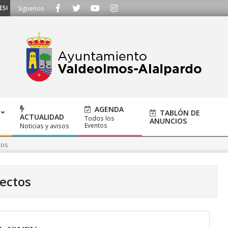
UCHAMOS - Llámanos al 91 620 21 53 o escríbenos a ayuntamiento@alalpardo
Síguenos
AGENDA
TABLÓN DE
ACTUALIDAD
Todos los
ANUNCIOS
Eventos
Noticias y avisos
tos
ectos