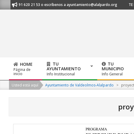
Skip
os al 91 620 21 53 o escríbenos a ayuntamiento@alalpardo.org
TE ESC
to
content
TU
TU
HOME
AYUNTAMIENTO
MUNICIPIO
Página de
Primary
inicio
Info Institucional
Info General
Navigation
Usted está aquí
Ayuntamiento de Valdeolmos-Alalpardo
>
proyec
Menu
proy