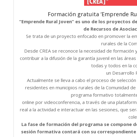
Formación gratuita ‘Emprende Rur
“Emprende Rural Joven” es
uno
de
los proyectos d
de Recursos de Asocia
Se trata de un proyecto enfocado en promover la em
rurales de la Co
Desde CREA
se
reconoce la necesidad
de
formación y
contribuir a la difusión de la garantía juvenil en las ár
todas y todos
en
la c
un Desarrollo 
Actualmente se lleva a cabo el proceso de selecció
residentes en municipios rurales de la Comunidad
de
programa formativo totalmente
online por videoconferencia, a través de una plataform
real a la actividad e interactuar en las sesiones, que se
cole
La fase de formación del programa se compone d
sesión formativa contará con
su
correspondiente un