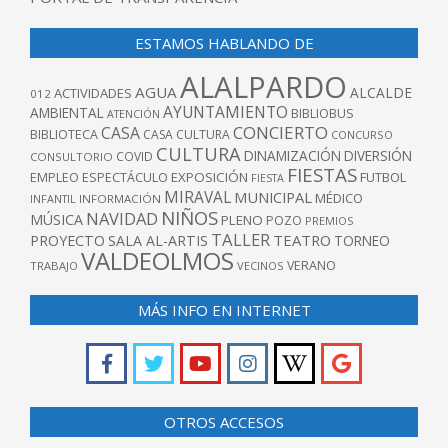
ESTAMOS HABLANDO DE
ALALPARDO
AGUA
ALCALDE
ACTIVIDADES
012
AYUNTAMIENTO
AMBIENTAL
BIBLIOBUS
ATENCIÓN
CONCIERTO
CASA
BIBLIOTECA
CASA CULTURA
CONCURSO
CULTURA
DINAMIZACIÓN
DIVERSIÓN
COVID
CONSULTORIO
FIESTAS
EXPOSICIÓN
FUTBOL
EMPLEO
ESPECTÁCULO
FIESTA
MIRAVAL
MUNICIPAL
MÉDICO
INFANTIL
INFORMACIÓN
NIÑOS
NAVIDAD
MÚSICA
PLENO
POZO
PREMIOS
TALLER
TEATRO
PROYECTO
SALA AL-ARTIS
TORNEO
VALDEOLMOS
VERANO
TRABAJO
VECINOS
MÁS INFO EN INTERNET
OTROS ACCESOS