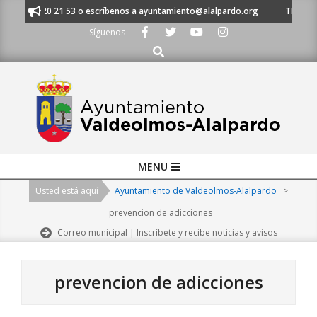
Skip
al 91 620 21 53 o escríbenos a ayuntamiento@alalpardo.org
TE ESCUCHA
to
Síguenos
content
Buscar
Primary
MENU
Navigation
Usted está aquí
Ayuntamiento de Valdeolmos-Alalpardo
>
Menu
prevencion de adicciones
Correo municipal | Inscríbete y recibe noticias y avisos
prevencion de adicciones