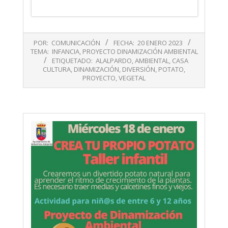
2023-
POR:
COMUNICACIÓN
FECHA:
20 ENERO 2023
01-
TEMA:
INFANCIA
,
PROYECTO DINAMIZACIÓN AMBIENTAL
20
ETIQUETADO:
ALALPARDO
,
AMBIENTAL
,
CASA
CULTURA
,
DINAMIZACIÓN
,
DIVERSIÓN
,
POTATO
,
PROYECTO
,
VEGETAL