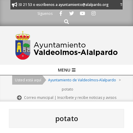
Skip
al 91 620 21 53 o escríbenos a ayuntamiento@alalpardo.org
TE ESCUCHA
to
Síguenos
content
Buscar
Primary
MENU
Navigation
Usted está aquí
Ayuntamiento de Valdeolmos-Alalpardo
>
Menu
potato
Correo municipal | Inscríbete y recibe noticias y avisos
potato