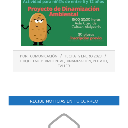
2023-
POR:
COMUNICACIÓN
FECHA:
9 ENERO 2023
01-
ETIQUETADO:
AMBIENTAL
,
DINAMIZACIÓN
,
POTATO
,
09
TALLER
RECIBE NOTICIAS EN TU CORREO