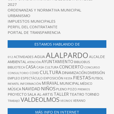
2027
ORDENANZAS Y NORMATIVA MUNICIPAL
URBANISMO
IMPUESTOS MUNICIPALES
PERFIL DEL CONTRATANTE
PORTAL DE TRANSPARENCIA
ESTAMOS HABLANDO DE
ALALPARDO
AGUA
ALCALDE
ACTIVIDADES
012
AYUNTAMIENTO
AMBIENTAL
BIBLIOBUS
ATENCIÓN
CONCIERTO
CASA
BIBLIOTECA
CASA CULTURA
CONCURSO
CULTURA
DINAMIZACIÓN
DIVERSIÓN
COVID
CONSULTORIO
FIESTAS
EXPOSICIÓN
FUTBOL
EMPLEO
ESPECTÁCULO
FIESTA
MIRAVAL
MUNICIPAL
MÉDICO
INFANTIL
INFORMACIÓN
NIÑOS
NAVIDAD
MÚSICA
PLENO
POZO
PREMIOS
TALLER
TEATRO
PROYECTO
SALA AL-ARTIS
TORNEO
VALDEOLMOS
VERANO
TRABAJO
VECINOS
MÁS INFO EN INTERNET