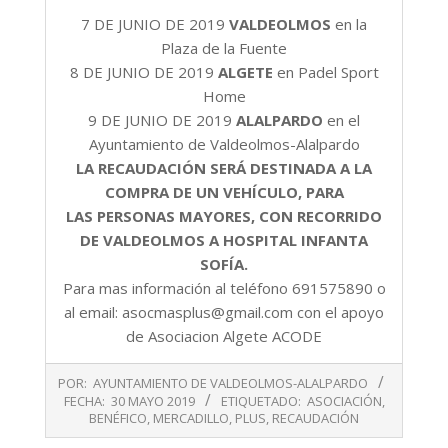
7 DE JUNIO DE 2019
VALDEOLMOS
en la
Plaza de la Fuente
8 DE JUNIO DE 2019
ALGETE
en Padel Sport
Home
9 DE JUNIO DE 2019
ALALPARDO
en el
Ayuntamiento de Valdeolmos-Alalpardo
LA RECAUDACIÓN SERÁ DESTINADA A LA
COMPRA DE UN VEHÍCULO, PARA
LAS PERSONAS MAYORES, CON RECORRIDO
DE VALDEOLMOS A HOSPITAL INFANTA
SOFÍA.
Para mas información al teléfono 691575890 o
al email: asocmasplus@gmail.com con el apoyo
de Asociacion Algete ACODE
2019-
POR:
AYUNTAMIENTO DE VALDEOLMOS-ALALPARDO
05-
FECHA:
30 MAYO 2019
ETIQUETADO:
ASOCIACIÓN
,
30
BENÉFICO
,
MERCADILLO
,
PLUS
,
RECAUDACIÓN