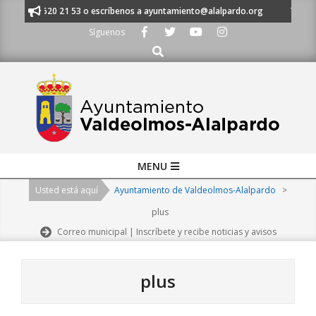
Skip
 al 91 620 21 53 o escríbenos a ayuntamiento@alalpardo.org
TE ESCUC
to
Síguenos
content
Buscar
Primary
MENU
Navigation
Usted está aquí
Ayuntamiento de Valdeolmos-Alalpardo
>
Menu
plus
Correo municipal | Inscríbete y recibe noticias y avisos
plus