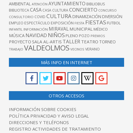
AYUNTAMIENTO
AMBIENTAL
BIBLIOBUS
ATENCIÓN
CONCIERTO
CASA
BIBLIOTECA
CASA CULTURA
CONCURSO
CULTURA
DINAMIZACIÓN
DIVERSIÓN
COVID
CONSULTORIO
FIESTAS
EXPOSICIÓN
FUTBOL
EMPLEO
ESPECTÁCULO
FIESTA
MIRAVAL
MUNICIPAL
MÉDICO
INFANTIL
INFORMACIÓN
NIÑOS
NAVIDAD
MÚSICA
PLENO
POZO
PREMIOS
TALLER
TEATRO
PROYECTO
SALA AL-ARTIS
TORNEO
VALDEOLMOS
VERANO
TRABAJO
VECINOS
MÁS INFO EN INTERNET
OTROS ACCESOS
INFORMACIÓN SOBRE COOKIES
POLÍTICA PRIVACIDAD Y AVISO LEGAL
DIRECCIONES Y TELÉFONOS
REGISTRO ACTIVIDADES DE TRATAMIENTO