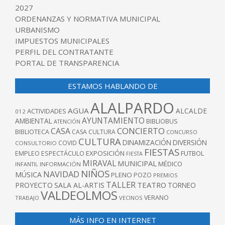
2027
ORDENANZAS Y NORMATIVA MUNICIPAL
URBANISMO
IMPUESTOS MUNICIPALES
PERFIL DEL CONTRATANTE
PORTAL DE TRANSPARENCIA
ESTAMOS HABLANDO DE
ALALPARDO
AGUA
ALCALDE
ACTIVIDADES
012
AYUNTAMIENTO
AMBIENTAL
BIBLIOBUS
ATENCIÓN
CONCIERTO
CASA
BIBLIOTECA
CASA CULTURA
CONCURSO
CULTURA
DINAMIZACIÓN
DIVERSIÓN
COVID
CONSULTORIO
FIESTAS
EXPOSICIÓN
FUTBOL
EMPLEO
ESPECTÁCULO
FIESTA
MIRAVAL
MUNICIPAL
MÉDICO
INFANTIL
INFORMACIÓN
NIÑOS
NAVIDAD
MÚSICA
PLENO
POZO
PREMIOS
TALLER
TEATRO
PROYECTO
SALA AL-ARTIS
TORNEO
VALDEOLMOS
VERANO
TRABAJO
VECINOS
MÁS INFO EN INTERNET