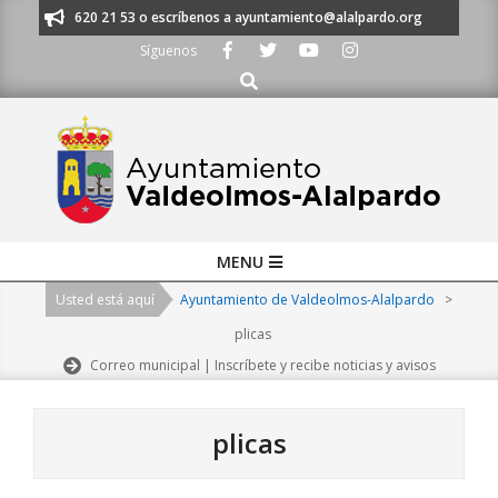
Skip
os al 91 620 21 53 o escríbenos a ayuntamiento@alalpardo.org
TE ESC
to
Síguenos
content
Buscar
Primary
MENU
Navigation
Usted está aquí
Ayuntamiento de Valdeolmos-Alalpardo
>
Menu
plicas
Correo municipal | Inscríbete y recibe noticias y avisos
plicas