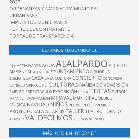
2027
ORDENANZAS Y NORMATIVA MUNICIPAL
URBANISMO
IMPUESTOS MUNICIPALES
PERFIL DEL CONTRATANTE
PORTAL DE TRANSPARENCIA
ESTAMOS HABLANDO DE
ALALPARDO
AGUA
ALCALDE
ACTIVIDADES
012
AYUNTAMIENTO
AMBIENTAL
BIBLIOBUS
ATENCIÓN
CONCIERTO
CASA
BIBLIOTECA
CASA CULTURA
CONCURSO
CULTURA
DINAMIZACIÓN
DIVERSIÓN
COVID
CONSULTORIO
FIESTAS
EXPOSICIÓN
FUTBOL
EMPLEO
ESPECTÁCULO
FIESTA
MIRAVAL
MUNICIPAL
MÉDICO
INFANTIL
INFORMACIÓN
NIÑOS
NAVIDAD
MÚSICA
PLENO
POZO
PREMIOS
TALLER
TEATRO
PROYECTO
SALA AL-ARTIS
TORNEO
VALDEOLMOS
VERANO
TRABAJO
VECINOS
MÁS INFO EN INTERNET