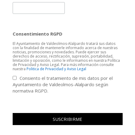
Consentimiento RGPD
El Ayuntamiento de Valdeolmos-Alalpardo tratará sus datos
con la finalidad de mantenerle informado acerca de nuestras
noticias, promociones y novedades. Puede ejercer sus
derechos de acceso, rectificación, supresión, portabilidad,
limitación y oposición, como le informamos en nuestra Política
de Privacidad y Aviso Legal. Para más información consulte
nuestra
Politica de Privacidad y Aviso Legal
Consiento el tratamiento de mis datos por el
Ayuntamiento de Valdeolmos-Alalpardo según
normativa RGPD.