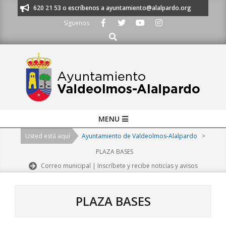
Skip
os al 91 620 21 53 o escríbenos a ayuntamiento@alalpardo.org
TE ESC
to
Síguenos
content
Buscar
Primary
MENU
Navigation
Usted está aquí
Ayuntamiento de Valdeolmos-Alalpardo
>
Menu
PLAZA BASES
Correo municipal | Inscríbete y recibe noticias y avisos
PLAZA BASES