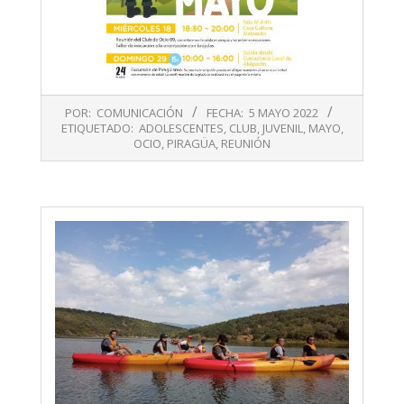
2022-
POR:
COMUNICACIÓN
FECHA:
5 MAYO 2022
05-
ETIQUETADO:
ADOLESCENTES
,
CLUB
,
JUVENIL
,
MAYO
,
05
OCIO
,
PIRAGÜA
,
REUNIÓN