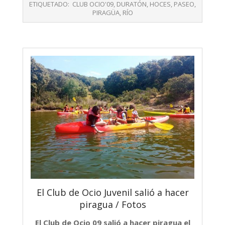
05-
ETIQUETADO:
CLUB OCIO'09
,
DURATÓN
,
HOCES
,
PASEO
,
24
PIRAGÜA
,
RÍO
El Club de Ocio Juvenil salió a hacer
piragua / Fotos
El Club de Ocio 09 salió a hacer piragua el