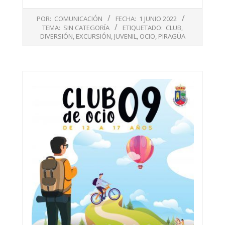
2022-
POR:
COMUNICACIÓN
FECHA:
1 JUNIO 2022
06-
TEMA:
SIN CATEGORÍA
ETIQUETADO:
CLUB
,
01
DIVERSIÓN
,
EXCURSIÓN
,
JUVENIL
,
OCIO
,
PIRAGÜA