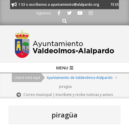
Skip
 620 21 53 o escríbenos a ayuntamiento@alalpardo.org
TE ESCUCHAMOS 
to
Síguenos
content
Buscar
Primary
MENU
Navigation
Usted está aquí
Ayuntamiento de Valdeolmos-Alalpardo
>
Menu
piragüa
Correo municipal | Inscríbete y recibe noticias y avisos
piragüa