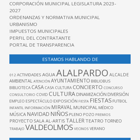
CORPORACIÓN MUNICIPAL LEGISLATURA 2023-
2027
ORDENANZAS Y NORMATIVA MUNICIPAL
URBANISMO
IMPUESTOS MUNICIPALES
PERFIL DEL CONTRATANTE
PORTAL DE TRANSPARENCIA
ESTAMOS HABLANDO DE
ALALPARDO
AGUA
ALCALDE
ACTIVIDADES
012
AYUNTAMIENTO
AMBIENTAL
BIBLIOBUS
ATENCIÓN
CONCIERTO
CASA
BIBLIOTECA
CASA CULTURA
CONCURSO
CULTURA
DINAMIZACIÓN
DIVERSIÓN
COVID
CONSULTORIO
FIESTAS
EXPOSICIÓN
FUTBOL
EMPLEO
ESPECTÁCULO
FIESTA
MIRAVAL
MUNICIPAL
MÉDICO
INFANTIL
INFORMACIÓN
NIÑOS
NAVIDAD
MÚSICA
PLENO
POZO
PREMIOS
TALLER
TEATRO
PROYECTO
SALA AL-ARTIS
TORNEO
VALDEOLMOS
VERANO
TRABAJO
VECINOS