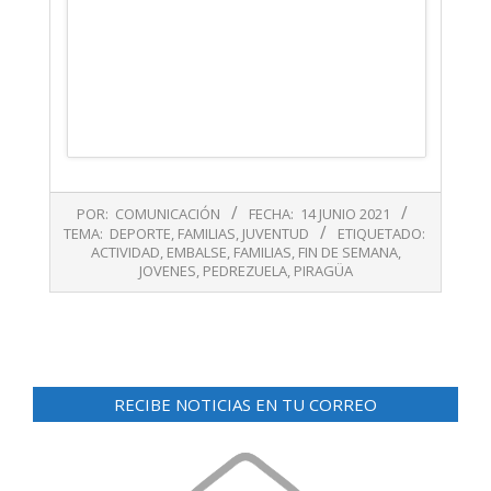
2021-
POR:
COMUNICACIÓN
FECHA:
14 JUNIO 2021
06-
TEMA:
DEPORTE
,
FAMILIAS
,
JUVENTUD
ETIQUETADO:
14
ACTIVIDAD
,
EMBALSE
,
FAMILIAS
,
FIN DE SEMANA
,
JOVENES
,
PEDREZUELA
,
PIRAGÜA
RECIBE NOTICIAS EN TU CORREO