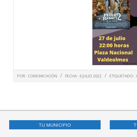
2022-
POR:
COMUNICACIÓN
FECHA:
6 JULIO 2022
ETIQUETADO:
07-
06
TU MUNICIPIO
T