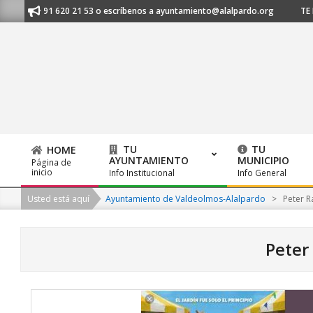
Skip
nos al 91 620 21 53 o escríbenos a ayuntamiento@alalpardo.org
TE ESC
to
content
TU
TU
HOME
AYUNTAMIENTO
MUNICIPIO
Página de
Primary
inicio
Info Institucional
Info General
Navigation
Usted está aquí
Ayuntamiento de Valdeolmos-Alalpardo
>
Peter R
Menu
Peter