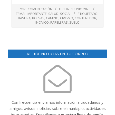
2020-
POR:
COMUNICACIÓN
FECHA:
1 JUNIO 2020
06-
TEMA:
IMPORTANTE
,
SALUD
,
SOCIAL
ETIQUETADO:
01
BASURA
,
BOLSAS
,
CAMINO
,
CIVISMO
,
CONTENEDOR
,
INCIVICO
,
PAPELERAS
,
SUELO
RECIBE NOTICIAS EN TU CORREO
Con frecuencia enviamos información a ciudadanos y
amigos: avisos, noticias sobre el municipio, actividades
interesantes.
Suscríbete a nuestra lista de envío.