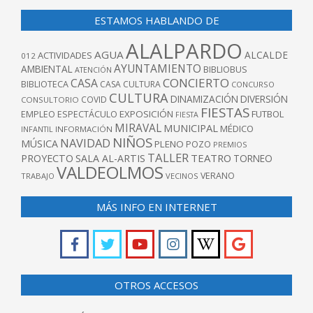
ESTAMOS HABLANDO DE
ALALPARDO
AGUA
ALCALDE
ACTIVIDADES
012
AYUNTAMIENTO
AMBIENTAL
BIBLIOBUS
ATENCIÓN
CONCIERTO
CASA
BIBLIOTECA
CASA CULTURA
CONCURSO
CULTURA
DINAMIZACIÓN
DIVERSIÓN
COVID
CONSULTORIO
FIESTAS
EXPOSICIÓN
FUTBOL
EMPLEO
ESPECTÁCULO
FIESTA
MIRAVAL
MUNICIPAL
MÉDICO
INFANTIL
INFORMACIÓN
NIÑOS
NAVIDAD
MÚSICA
PLENO
POZO
PREMIOS
TALLER
TEATRO
PROYECTO
SALA AL-ARTIS
TORNEO
VALDEOLMOS
VERANO
TRABAJO
VECINOS
MÁS INFO EN INTERNET
OTROS ACCESOS