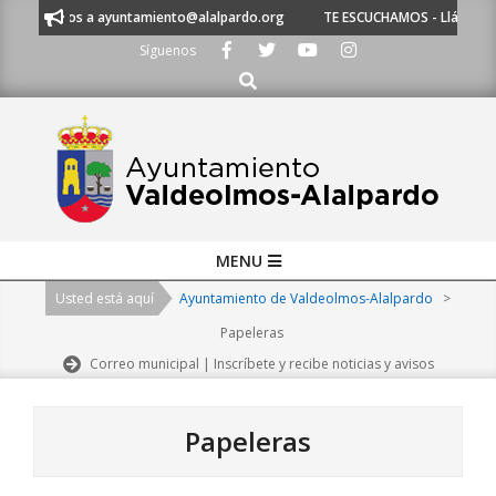
Skip
escríbenos a ayuntamiento@alalpardo.org
TE ESCUCHAMOS - Llámanos al 
to
Síguenos
content
Buscar
Primary
MENU
Navigation
Usted está aquí
Ayuntamiento de Valdeolmos-Alalpardo
>
Menu
Papeleras
Correo municipal | Inscríbete y recibe noticias y avisos
Papeleras