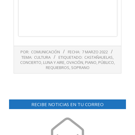
2022-
POR:
COMUNICACIÓN
FECHA:
7 MARZO 2022
03-
TEMA:
CULTURA
ETIQUETADO:
CASTAÑAUELAS
,
07
CONCIERTO
,
LUNA Y AIRE
,
OVACIÓN
,
PIANO
,
PÚBLICO
,
REQUIEBROS
,
SOPRANO
RECIBE NOTICIAS EN TU CORREO