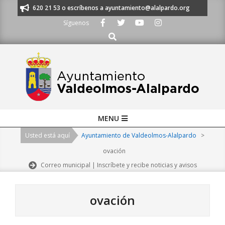
Skip
s al 91 620 21 53 o escríbenos a ayuntamiento@alalpardo.org
TE ESCU
to
Síguenos
content
Buscar
Primary
MENU
Navigation
Usted está aquí
Ayuntamiento de Valdeolmos-Alalpardo
>
Menu
ovación
Correo municipal | Inscríbete y recibe noticias y avisos
ovación