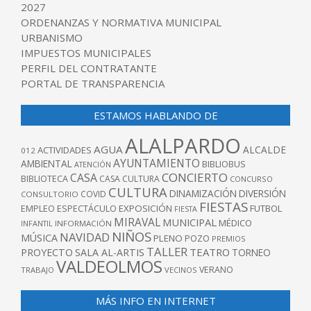
2027
ORDENANZAS Y NORMATIVA MUNICIPAL
URBANISMO
IMPUESTOS MUNICIPALES
PERFIL DEL CONTRATANTE
PORTAL DE TRANSPARENCIA
ESTAMOS HABLANDO DE
ALALPARDO
AGUA
ALCALDE
ACTIVIDADES
012
AYUNTAMIENTO
AMBIENTAL
BIBLIOBUS
ATENCIÓN
CONCIERTO
CASA
BIBLIOTECA
CASA CULTURA
CONCURSO
CULTURA
DINAMIZACIÓN
DIVERSIÓN
COVID
CONSULTORIO
FIESTAS
EXPOSICIÓN
FUTBOL
EMPLEO
ESPECTÁCULO
FIESTA
MIRAVAL
MUNICIPAL
MÉDICO
INFANTIL
INFORMACIÓN
NIÑOS
NAVIDAD
MÚSICA
PLENO
POZO
PREMIOS
TALLER
TEATRO
PROYECTO
SALA AL-ARTIS
TORNEO
VALDEOLMOS
VERANO
TRABAJO
VECINOS
MÁS INFO EN INTERNET