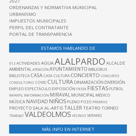
2027
ORDENANZAS Y NORMATIVA MUNICIPAL
URBANISMO
IMPUESTOS MUNICIPALES
PERFIL DEL CONTRATANTE
PORTAL DE TRANSPARENCIA
ESTAMOS HABLANDO DE
ALALPARDO
AGUA
ALCALDE
ACTIVIDADES
012
AYUNTAMIENTO
AMBIENTAL
BIBLIOBUS
ATENCIÓN
CONCIERTO
CASA
BIBLIOTECA
CASA CULTURA
CONCURSO
CULTURA
DINAMIZACIÓN
DIVERSIÓN
COVID
CONSULTORIO
FIESTAS
EXPOSICIÓN
FUTBOL
EMPLEO
ESPECTÁCULO
FIESTA
MIRAVAL
MUNICIPAL
MÉDICO
INFANTIL
INFORMACIÓN
NIÑOS
NAVIDAD
MÚSICA
PLENO
POZO
PREMIOS
TALLER
TEATRO
PROYECTO
SALA AL-ARTIS
TORNEO
VALDEOLMOS
VERANO
TRABAJO
VECINOS
MÁS INFO EN INTERNET