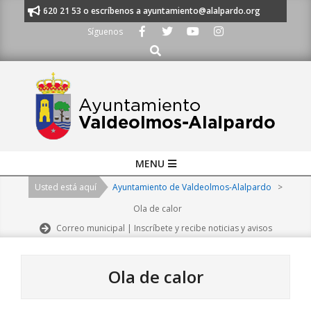
Skip
s al 91 620 21 53 o escríbenos a ayuntamiento@alalpardo.org
TE ESCU
to
Síguenos
content
Buscar
Primary
MENU
Navigation
Usted está aquí
Ayuntamiento de Valdeolmos-Alalpardo
>
Menu
Ola de calor
Correo municipal | Inscríbete y recibe noticias y avisos
Ola de calor