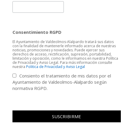
Consentimiento RGPD
El Ayuntamiento de Valdeolmos-Alalpardo tratará sus datos
con la finalidad de mantenerle informado acerca de nuestras
noticias, promociones y novedades. Puede ejercer sus
derechos de acceso, rectificación, supresión, portabilidad,
limitación y oposición, como le informamos en nuestra Política
de Privacidad y Aviso Legal. Para más información consulte
nuestra
Politica de Privacidad y Aviso Legal
Consiento el tratamiento de mis datos por el
Ayuntamiento de Valdeolmos-Alalpardo según
normativa RGPD.