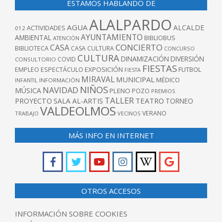
ESTAMOS HABLANDO DE
ALALPARDO
AGUA
ALCALDE
ACTIVIDADES
012
AYUNTAMIENTO
AMBIENTAL
BIBLIOBUS
ATENCIÓN
CONCIERTO
CASA
BIBLIOTECA
CASA CULTURA
CONCURSO
CULTURA
DINAMIZACIÓN
DIVERSIÓN
COVID
CONSULTORIO
FIESTAS
EXPOSICIÓN
FUTBOL
EMPLEO
ESPECTÁCULO
FIESTA
MIRAVAL
MUNICIPAL
MÉDICO
INFANTIL
INFORMACIÓN
NIÑOS
NAVIDAD
MÚSICA
PLENO
POZO
PREMIOS
TALLER
TEATRO
PROYECTO
SALA AL-ARTIS
TORNEO
VALDEOLMOS
VERANO
TRABAJO
VECINOS
MÁS INFO EN INTERNET
OTROS ACCESOS
INFORMACIÓN SOBRE COOKIES