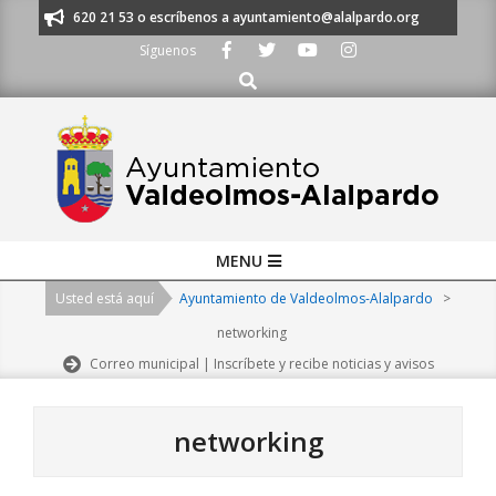
Skip
os al 91 620 21 53 o escríbenos a ayuntamiento@alalpardo.org
TE ESCU
to
Síguenos
content
Buscar
Primary
MENU
Navigation
Usted está aquí
Ayuntamiento de Valdeolmos-Alalpardo
>
Menu
networking
Correo municipal | Inscríbete y recibe noticias y avisos
networking