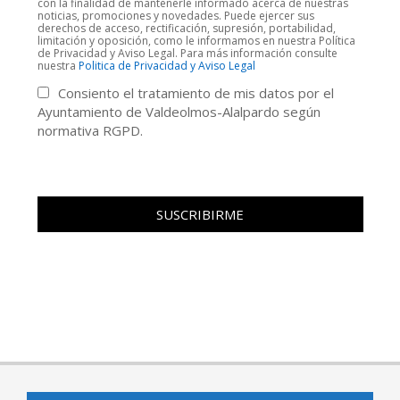
con la finalidad de mantenerle informado acerca de nuestras
noticias, promociones y novedades. Puede ejercer sus
derechos de acceso, rectificación, supresión, portabilidad,
limitación y oposición, como le informamos en nuestra Política
de Privacidad y Aviso Legal. Para más información consulte
nuestra
Politica de Privacidad y Aviso Legal
Consiento el tratamiento de mis datos por el
Ayuntamiento de Valdeolmos-Alalpardo según
normativa RGPD.