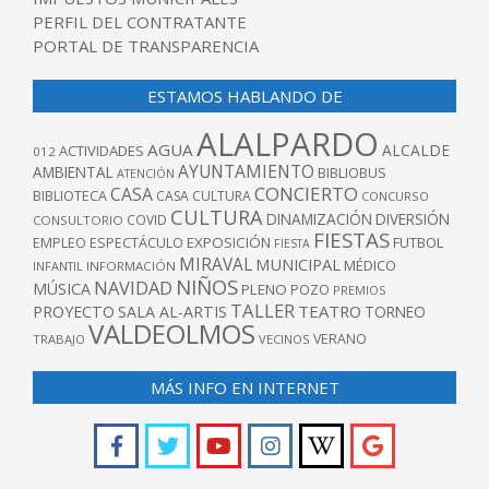
PERFIL DEL CONTRATANTE
PORTAL DE TRANSPARENCIA
ESTAMOS HABLANDO DE
ALALPARDO
AGUA
ALCALDE
ACTIVIDADES
012
AYUNTAMIENTO
AMBIENTAL
BIBLIOBUS
ATENCIÓN
CONCIERTO
CASA
BIBLIOTECA
CASA CULTURA
CONCURSO
CULTURA
DINAMIZACIÓN
DIVERSIÓN
COVID
CONSULTORIO
FIESTAS
EXPOSICIÓN
FUTBOL
EMPLEO
ESPECTÁCULO
FIESTA
MIRAVAL
MUNICIPAL
MÉDICO
INFANTIL
INFORMACIÓN
NIÑOS
NAVIDAD
MÚSICA
PLENO
POZO
PREMIOS
TALLER
TEATRO
PROYECTO
SALA AL-ARTIS
TORNEO
VALDEOLMOS
VERANO
TRABAJO
VECINOS
MÁS INFO EN INTERNET