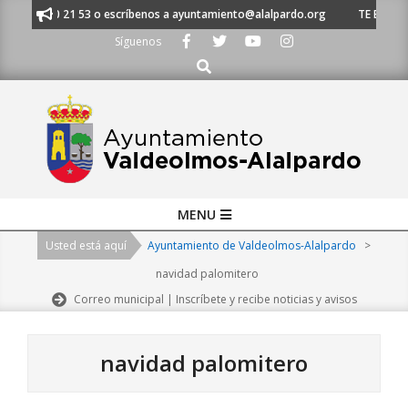
Skip
al 91 620 21 53 o escríbenos a ayuntamiento@alalpardo.org
TE ESCUCHA
to
Síguenos
content
Buscar
Primary
MENU
Navigation
Usted está aquí
Ayuntamiento de Valdeolmos-Alalpardo
>
Menu
navidad palomitero
Correo municipal | Inscríbete y recibe noticias y avisos
navidad palomitero