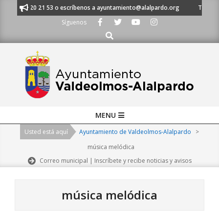
Skip
 al 91 620 21 53 o escríbenos a ayuntamiento@alalpardo.org
TE ESCUCH
to
Síguenos
content
Buscar
Primary
MENU
Navigation
Usted está aquí
Ayuntamiento de Valdeolmos-Alalpardo
>
Menu
música melódica
Correo municipal | Inscríbete y recibe noticias y avisos
música melódica