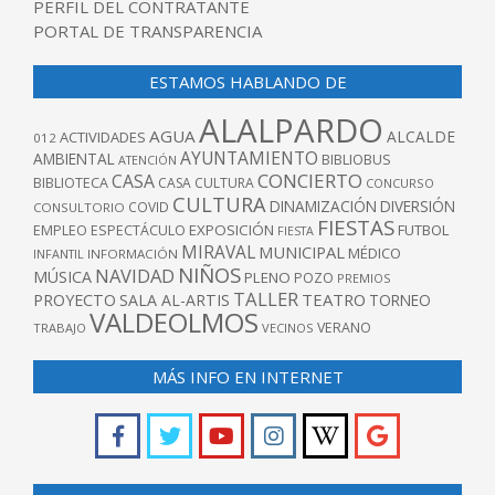
PERFIL DEL CONTRATANTE
PORTAL DE TRANSPARENCIA
ESTAMOS HABLANDO DE
ALALPARDO
AGUA
ALCALDE
ACTIVIDADES
012
AYUNTAMIENTO
AMBIENTAL
BIBLIOBUS
ATENCIÓN
CONCIERTO
CASA
BIBLIOTECA
CASA CULTURA
CONCURSO
CULTURA
DINAMIZACIÓN
DIVERSIÓN
COVID
CONSULTORIO
FIESTAS
EXPOSICIÓN
FUTBOL
EMPLEO
ESPECTÁCULO
FIESTA
MIRAVAL
MUNICIPAL
MÉDICO
INFANTIL
INFORMACIÓN
NIÑOS
NAVIDAD
MÚSICA
PLENO
POZO
PREMIOS
TALLER
TEATRO
PROYECTO
SALA AL-ARTIS
TORNEO
VALDEOLMOS
VERANO
TRABAJO
VECINOS
MÁS INFO EN INTERNET