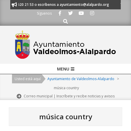
Skip
s al 91 620 21 53 o escríbenos a ayuntamiento@alalpardo.org
TE ESCU
to
Síguenos
content
Buscar
Primary
MENU
Navigation
Usted está aquí
Ayuntamiento de Valdeolmos-Alalpardo
>
Menu
música country
Correo municipal | Inscríbete y recibe noticias y avisos
música country