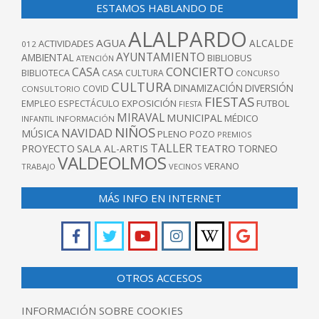
ESTAMOS HABLANDO DE
ALALPARDO
AGUA
ALCALDE
ACTIVIDADES
012
AYUNTAMIENTO
AMBIENTAL
BIBLIOBUS
ATENCIÓN
CONCIERTO
CASA
BIBLIOTECA
CASA CULTURA
CONCURSO
CULTURA
DINAMIZACIÓN
DIVERSIÓN
COVID
CONSULTORIO
FIESTAS
EXPOSICIÓN
FUTBOL
EMPLEO
ESPECTÁCULO
FIESTA
MIRAVAL
MUNICIPAL
MÉDICO
INFANTIL
INFORMACIÓN
NIÑOS
NAVIDAD
MÚSICA
PLENO
POZO
PREMIOS
TALLER
TEATRO
PROYECTO
SALA AL-ARTIS
TORNEO
VALDEOLMOS
VERANO
TRABAJO
VECINOS
MÁS INFO EN INTERNET
OTROS ACCESOS
INFORMACIÓN SOBRE COOKIES