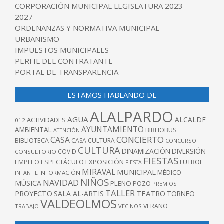
CORPORACIÓN MUNICIPAL LEGISLATURA 2023-
2027
ORDENANZAS Y NORMATIVA MUNICIPAL
URBANISMO
IMPUESTOS MUNICIPALES
PERFIL DEL CONTRATANTE
PORTAL DE TRANSPARENCIA
ESTAMOS HABLANDO DE
ALALPARDO
AGUA
ALCALDE
ACTIVIDADES
012
AYUNTAMIENTO
AMBIENTAL
BIBLIOBUS
ATENCIÓN
CONCIERTO
CASA
BIBLIOTECA
CASA CULTURA
CONCURSO
CULTURA
DINAMIZACIÓN
DIVERSIÓN
COVID
CONSULTORIO
FIESTAS
EXPOSICIÓN
FUTBOL
EMPLEO
ESPECTÁCULO
FIESTA
MIRAVAL
MUNICIPAL
MÉDICO
INFANTIL
INFORMACIÓN
NIÑOS
NAVIDAD
MÚSICA
PLENO
POZO
PREMIOS
TALLER
TEATRO
PROYECTO
SALA AL-ARTIS
TORNEO
VALDEOLMOS
VERANO
TRABAJO
VECINOS