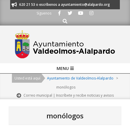
Skip
os al 91 620 21 53 o escríbenos a ayuntamiento@alalpardo.org
TE ESCU
to
Síguenos
content
Buscar
Primary
MENU
Navigation
Usted está aquí
Ayuntamiento de Valdeolmos-Alalpardo
>
Menu
monólogos
Correo municipal | Inscríbete y recibe noticias y avisos
monólogos