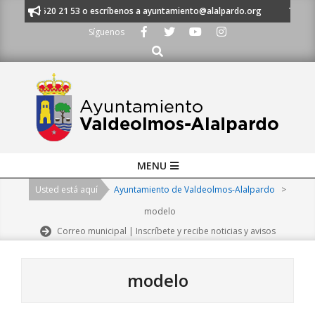
Skip
 al 91 620 21 53 o escríbenos a ayuntamiento@alalpardo.org
TE ESCUC
to
Síguenos
content
Buscar
Primary
MENU
Navigation
Usted está aquí
Ayuntamiento de Valdeolmos-Alalpardo
>
Menu
modelo
Correo municipal | Inscríbete y recibe noticias y avisos
modelo