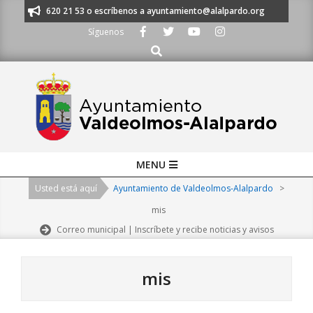
Skip
os al 91 620 21 53 o escríbenos a ayuntamiento@alalpardo.org
TE ESCU
to
Síguenos
content
Buscar
Primary
MENU
Navigation
Usted está aquí
Ayuntamiento de Valdeolmos-Alalpardo
>
Menu
mis
Correo municipal | Inscríbete y recibe noticias y avisos
mis