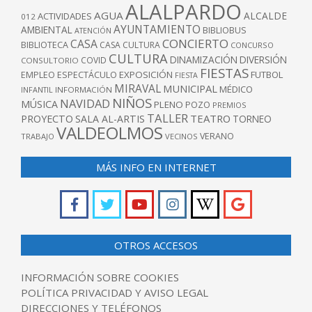
ALALPARDO
AGUA
ALCALDE
ACTIVIDADES
012
AYUNTAMIENTO
AMBIENTAL
BIBLIOBUS
ATENCIÓN
CONCIERTO
CASA
BIBLIOTECA
CASA CULTURA
CONCURSO
CULTURA
DINAMIZACIÓN
DIVERSIÓN
COVID
CONSULTORIO
FIESTAS
EXPOSICIÓN
FUTBOL
EMPLEO
ESPECTÁCULO
FIESTA
MIRAVAL
MUNICIPAL
MÉDICO
INFANTIL
INFORMACIÓN
NIÑOS
NAVIDAD
MÚSICA
PLENO
POZO
PREMIOS
TALLER
TEATRO
PROYECTO
SALA AL-ARTIS
TORNEO
VALDEOLMOS
VERANO
TRABAJO
VECINOS
MÁS INFO EN INTERNET
OTROS ACCESOS
INFORMACIÓN SOBRE COOKIES
POLÍTICA PRIVACIDAD Y AVISO LEGAL
DIRECCIONES Y TELÉFONOS