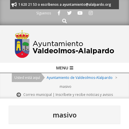
Skip
anos al 91 620 21 53 o escríbenos a ayuntamiento@alalpardo.org
TE ES
to
Síguenos
content
Buscar
Primary
MENU
Navigation
Usted está aquí
Ayuntamiento de Valdeolmos-Alalpardo
>
Menu
masivo
Correo municipal | Inscríbete y recibe noticias y avisos
masivo