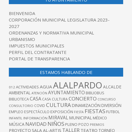
BIENVENIDA
CORPORACIÓN MUNICIPAL LEGISLATURA 2023-
2027
ORDENANZAS Y NORMATIVA MUNICIPAL
URBANISMO
IMPUESTOS MUNICIPALES
PERFIL DEL CONTRATANTE
PORTAL DE TRANSPARENCIA
ESTAMOS HABLANDO DE
ALALPARDO
AGUA
ALCALDE
ACTIVIDADES
012
AYUNTAMIENTO
AMBIENTAL
BIBLIOBUS
ATENCIÓN
CONCIERTO
CASA
BIBLIOTECA
CASA CULTURA
CONCURSO
CULTURA
DINAMIZACIÓN
DIVERSIÓN
COVID
CONSULTORIO
FIESTAS
EXPOSICIÓN
FUTBOL
EMPLEO
ESPECTÁCULO
FIESTA
MIRAVAL
MUNICIPAL
MÉDICO
INFANTIL
INFORMACIÓN
NIÑOS
NAVIDAD
MÚSICA
PLENO
POZO
PREMIOS
TALLER
TEATRO
PROYECTO
SALA AL-ARTIS
TORNEO