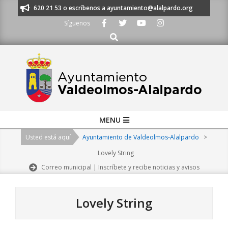
Skip
os al 91 620 21 53 o escríbenos a ayuntamiento@alalpardo.org
TE ESC
to
Síguenos
content
Buscar
Primary
MENU
Navigation
Usted está aquí
Ayuntamiento de Valdeolmos-Alalpardo
>
Menu
Lovely String
Correo municipal | Inscríbete y recibe noticias y avisos
Lovely String