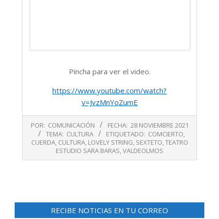
Pincha para ver el video.
https://www.youtube.com/watch?
v=JvzMnYoZumE
2021-
POR:
COMUNICACIÓN
FECHA:
28 NOVIEMBRE 2021
11-
TEMA:
CULTURA
ETIQUETADO:
COMCIERTO
,
28
CUERDA
,
CULTURA
,
LOVELY STRING
,
SEXTETO
,
TEATRO
ESTUDIO SARA BARAS
,
VALDEOLMOS
RECIBE NOTICIAS EN TU CORREO