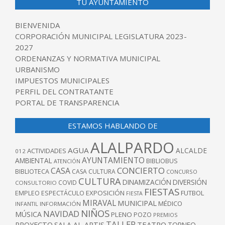
TU AYUNTAMIENTO
BIENVENIDA
CORPORACIÓN MUNICIPAL LEGISLATURA 2023-
2027
ORDENANZAS Y NORMATIVA MUNICIPAL
URBANISMO
IMPUESTOS MUNICIPALES
PERFIL DEL CONTRATANTE
PORTAL DE TRANSPARENCIA
ESTAMOS HABLANDO DE
ALALPARDO
AGUA
ALCALDE
ACTIVIDADES
012
AYUNTAMIENTO
AMBIENTAL
BIBLIOBUS
ATENCIÓN
CONCIERTO
CASA
BIBLIOTECA
CASA CULTURA
CONCURSO
CULTURA
DINAMIZACIÓN
DIVERSIÓN
COVID
CONSULTORIO
FIESTAS
EXPOSICIÓN
FUTBOL
EMPLEO
ESPECTÁCULO
FIESTA
MIRAVAL
MUNICIPAL
MÉDICO
INFANTIL
INFORMACIÓN
NIÑOS
NAVIDAD
MÚSICA
PLENO
POZO
PREMIOS
TALLER
TEATRO
PROYECTO
SALA AL-ARTIS
TORNEO