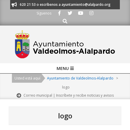
Skip
os al 91 620 21 53 o escríbenos a ayuntamiento@alalpardo.org
TE ESC
to
Síguenos
content
Buscar
Primary
MENU
Navigation
Usted está aquí
Ayuntamiento de Valdeolmos-Alalpardo
>
Menu
logo
Correo municipal | Inscríbete y recibe noticias y avisos
logo