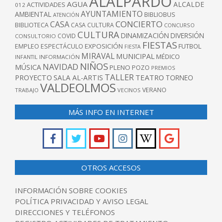
ALALPARDO
AGUA
ALCALDE
ACTIVIDADES
012
AYUNTAMIENTO
AMBIENTAL
BIBLIOBUS
ATENCIÓN
CONCIERTO
CASA
BIBLIOTECA
CASA CULTURA
CONCURSO
CULTURA
DINAMIZACIÓN
DIVERSIÓN
COVID
CONSULTORIO
FIESTAS
EXPOSICIÓN
FUTBOL
EMPLEO
ESPECTÁCULO
FIESTA
MIRAVAL
MUNICIPAL
MÉDICO
INFANTIL
INFORMACIÓN
NIÑOS
NAVIDAD
MÚSICA
PLENO
POZO
PREMIOS
TALLER
TEATRO
PROYECTO
SALA AL-ARTIS
TORNEO
VALDEOLMOS
VERANO
TRABAJO
VECINOS
MÁS INFO EN INTERNET
OTROS ACCESOS
INFORMACIÓN SOBRE COOKIES
POLÍTICA PRIVACIDAD Y AVISO LEGAL
DIRECCIONES Y TELÉFONOS