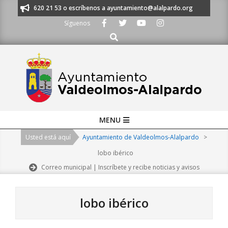
Skip
s al 91 620 21 53 o escríbenos a ayuntamiento@alalpardo.org
TE ESCU
to
Síguenos
content
Buscar
Primary
MENU
Navigation
Usted está aquí
Ayuntamiento de Valdeolmos-Alalpardo
>
Menu
lobo ibérico
Correo municipal | Inscríbete y recibe noticias y avisos
lobo ibérico