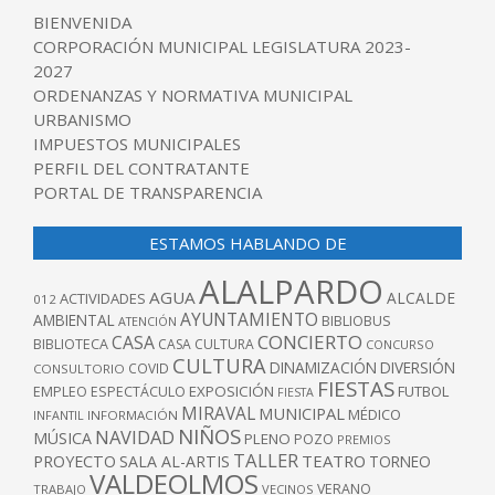
BIENVENIDA
CORPORACIÓN MUNICIPAL LEGISLATURA 2023-
2027
ORDENANZAS Y NORMATIVA MUNICIPAL
URBANISMO
IMPUESTOS MUNICIPALES
PERFIL DEL CONTRATANTE
PORTAL DE TRANSPARENCIA
ESTAMOS HABLANDO DE
ALALPARDO
AGUA
ALCALDE
ACTIVIDADES
012
AYUNTAMIENTO
AMBIENTAL
BIBLIOBUS
ATENCIÓN
CONCIERTO
CASA
BIBLIOTECA
CASA CULTURA
CONCURSO
CULTURA
DINAMIZACIÓN
DIVERSIÓN
COVID
CONSULTORIO
FIESTAS
EXPOSICIÓN
FUTBOL
EMPLEO
ESPECTÁCULO
FIESTA
MIRAVAL
MUNICIPAL
MÉDICO
INFANTIL
INFORMACIÓN
NIÑOS
NAVIDAD
MÚSICA
PLENO
POZO
PREMIOS
TALLER
TEATRO
PROYECTO
SALA AL-ARTIS
TORNEO
VALDEOLMOS
VERANO
TRABAJO
VECINOS