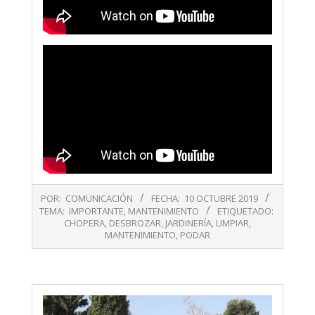
2019-
POR:
COMUNICACIÓN
FECHA:
10 OCTUBRE 2019
10-
TEMA:
IMPORTANTE
,
MANTENIMIENTO
ETIQUETADO:
10
CHOPERA
,
DESBROZAR
,
JARDINERÍA
,
LIMPIAR
,
MANTENIMIENTO
,
PODAR