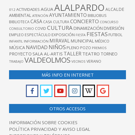
ALALPARDO
AGUA
ALCALDE
ACTIVIDADES
012
AYUNTAMIENTO
AMBIENTAL
BIBLIOBUS
ATENCIÓN
CONCIERTO
CASA
BIBLIOTECA
CASA CULTURA
CONCURSO
CULTURA
DINAMIZACIÓN
DIVERSIÓN
COVID
CONSULTORIO
FIESTAS
EXPOSICIÓN
FUTBOL
EMPLEO
ESPECTÁCULO
FIESTA
MIRAVAL
MUNICIPAL
MÉDICO
INFANTIL
INFORMACIÓN
NIÑOS
NAVIDAD
MÚSICA
PLENO
POZO
PREMIOS
TALLER
TEATRO
PROYECTO
SALA AL-ARTIS
TORNEO
VALDEOLMOS
VERANO
TRABAJO
VECINOS
MÁS INFO EN INTERNET
OTROS ACCESOS
INFORMACIÓN SOBRE COOKIES
POLÍTICA PRIVACIDAD Y AVISO LEGAL