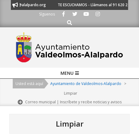
Skip
miento@alalpardo.org
TE ESCUCHAMOS - Llámanos al 91 620 21 53 o esc
to
Síguenos
content
Buscar
Primary
MENU
Navigation
Usted está aquí
Ayuntamiento de Valdeolmos-Alalpardo
>
Menu
Limpiar
Correo municipal | Inscríbete y recibe noticias y avisos
Limpiar