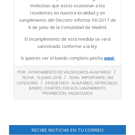
molestias que estos ocasionan a los
residentes en nuestra localidad y en
cumplimiento del Decreto Informa 59/2017 de
6 de junio de la Comunidad de Madrid.
El incumplimiento de esta medida se verá
sancionado conforme a la ley.
Si quieres ver el bando completo pincha
aquí.
2018-
POR:
AYUNTAMIENTO DE VALDEOLMOS-ALALPARDO
06-
FECHA:
15 JUNIO 2018
TEMA:
IMPORTANTE
,
SIN
15
CATEGORÍA
ETIQUETADO:
ALALPARDO
,
ARTIFICIALES
,
BANDO
,
COHETES
,
FUEGOS
,
LANZAMIENTO
,
PROHIBICIÓN
,
VALDEOLMOS
RECIBE NOTICIAS EN TU CORREO