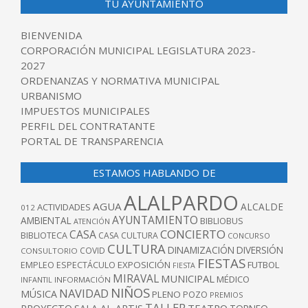
TU AYUNTAMIENTO
BIENVENIDA
CORPORACIÓN MUNICIPAL LEGISLATURA 2023-
2027
ORDENANZAS Y NORMATIVA MUNICIPAL
URBANISMO
IMPUESTOS MUNICIPALES
PERFIL DEL CONTRATANTE
PORTAL DE TRANSPARENCIA
ESTAMOS HABLANDO DE
ALALPARDO
AGUA
ALCALDE
ACTIVIDADES
012
AYUNTAMIENTO
AMBIENTAL
BIBLIOBUS
ATENCIÓN
CONCIERTO
CASA
BIBLIOTECA
CASA CULTURA
CONCURSO
CULTURA
DINAMIZACIÓN
DIVERSIÓN
COVID
CONSULTORIO
FIESTAS
EXPOSICIÓN
FUTBOL
EMPLEO
ESPECTÁCULO
FIESTA
MIRAVAL
MUNICIPAL
MÉDICO
INFANTIL
INFORMACIÓN
NIÑOS
NAVIDAD
MÚSICA
PLENO
POZO
PREMIOS
TALLER
TEATRO