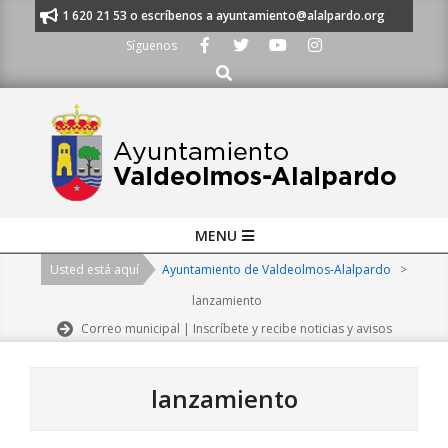
Skip
nos al 91 620 21 53 o escríbenos a ayuntamiento@alalpardo.org
TE ES
to
Síguenos
content
Buscar
Primary
MENU
Navigation
Usted está aquí
Ayuntamiento de Valdeolmos-Alalpardo
>
Menu
lanzamiento
Correo municipal | Inscríbete y recibe noticias y avisos
lanzamiento