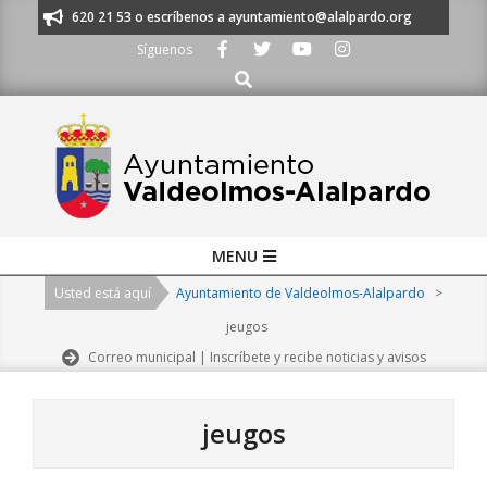
Skip
os al 91 620 21 53 o escríbenos a ayuntamiento@alalpardo.org
TE ESCU
to
Síguenos
content
Buscar
Primary
MENU
Navigation
Usted está aquí
Ayuntamiento de Valdeolmos-Alalpardo
>
Menu
jeugos
Correo municipal | Inscríbete y recibe noticias y avisos
jeugos