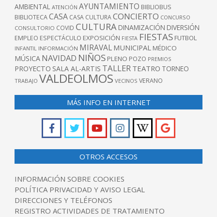
AYUNTAMIENTO
AMBIENTAL
BIBLIOBUS
ATENCIÓN
CONCIERTO
CASA
BIBLIOTECA
CASA CULTURA
CONCURSO
CULTURA
DINAMIZACIÓN
DIVERSIÓN
COVID
CONSULTORIO
FIESTAS
EXPOSICIÓN
FUTBOL
EMPLEO
ESPECTÁCULO
FIESTA
MIRAVAL
MUNICIPAL
MÉDICO
INFANTIL
INFORMACIÓN
NIÑOS
NAVIDAD
MÚSICA
PLENO
POZO
PREMIOS
TALLER
TEATRO
PROYECTO
SALA AL-ARTIS
TORNEO
VALDEOLMOS
VERANO
TRABAJO
VECINOS
MÁS INFO EN INTERNET
OTROS ACCESOS
INFORMACIÓN SOBRE COOKIES
POLÍTICA PRIVACIDAD Y AVISO LEGAL
DIRECCIONES Y TELÉFONOS
REGISTRO ACTIVIDADES DE TRATAMIENTO