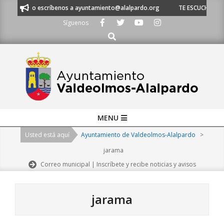
Skip
0 21 53 o escríbenos a ayuntamiento@alalpardo.org
TE ESCUCHAMOS - L
to
Síguenos
content
Buscar
Primary
MENU
Navigation
Usted está aquí
Ayuntamiento de Valdeolmos-Alalpardo
>
Menu
jarama
Correo municipal | Inscríbete y recibe noticias y avisos
jarama