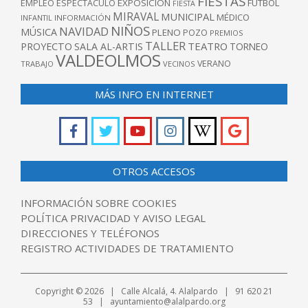
FIESTAS
EXPOSICIÓN
FUTBOL
EMPLEO
ESPECTÁCULO
FIESTA
MIRAVAL
MUNICIPAL
MÉDICO
INFANTIL
INFORMACIÓN
NIÑOS
NAVIDAD
MÚSICA
PLENO
POZO
PREMIOS
TALLER
TEATRO
PROYECTO
SALA AL-ARTIS
TORNEO
VALDEOLMOS
VERANO
TRABAJO
VECINOS
MÁS INFO EN INTERNET
OTROS ACCESOS
INFORMACIÓN SOBRE COOKIES
POLÍTICA PRIVACIDAD Y AVISO LEGAL
DIRECCIONES Y TELÉFONOS
REGISTRO ACTIVIDADES DE TRATAMIENTO
Copyright © 2026 | Calle Alcalá, 4. Alalpardo | 91 620 21
53 | ayuntamiento@alalpardo.org