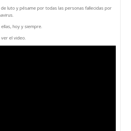
 de luto y pésame por todas las personas fallecidas por
avirus.
ellas, hoy y siempre.
 ver el video.