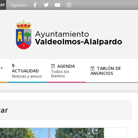
lámanos al 91 620 21 53 o escríbenos a ayuntamiento@alalpardo.org
Síguenos
AGENDA
TABLÓN DE
ACTUALIDAD
Todos los
ANUNCIOS
Eventos
Noticias y avisos
zar