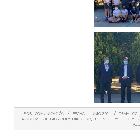
2021-
POR:
COMUNICACIÓN
FECHA:
4 JUNIO 2021
TEMA:
COL
06-
BANDERA
,
COLEGIO ARULA
,
DIRECTOR
,
ECOESCUELAS
,
EDUCACIÓ
04
AL