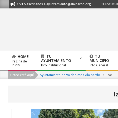
Skip
0 21 53 o escríbenos a ayuntamiento@alalpardo.org
TE ESCUCHAMOS - L
to
content
TU
TU
HOME
AYUNTAMIENTO
MUNICIPIO
Página de
Primary
inicio
Info Institucional
Info General
Navigation
Usted está aquí
Ayuntamiento de Valdeolmos-Alalpardo
>
Izar
Menu
I