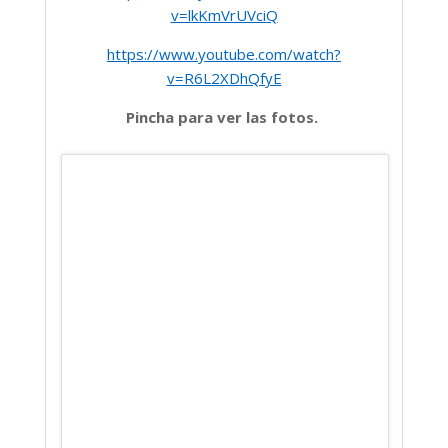
v=lkKmVrUVciQ
https://www.youtube.com/watch?
v=R6L2XDhQfyE
Pincha para ver las fotos.