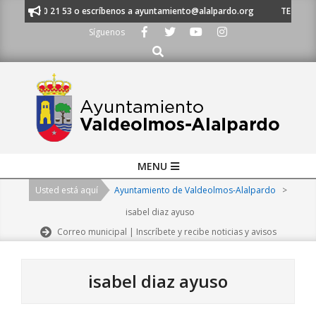
Skip
 91 620 21 53 o escríbenos a ayuntamiento@alalpardo.org
TE ESCUCHAM
to
Síguenos
content
Buscar
Primary
MENU
Navigation
Usted está aquí
Ayuntamiento de Valdeolmos-Alalpardo
>
Menu
isabel diaz ayuso
Correo municipal | Inscríbete y recibe noticias y avisos
isabel diaz ayuso