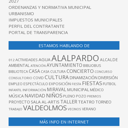
2027
ORDENANZAS Y NORMATIVA MUNICIPAL
URBANISMO
IMPUESTOS MUNICIPALES
PERFIL DEL CONTRATANTE
PORTAL DE TRANSPARENCIA
ESTAMOS HABLANDO DE
ALALPARDO
AGUA
ALCALDE
ACTIVIDADES
012
AYUNTAMIENTO
AMBIENTAL
BIBLIOBUS
ATENCIÓN
CONCIERTO
CASA
BIBLIOTECA
CASA CULTURA
CONCURSO
CULTURA
DINAMIZACIÓN
DIVERSIÓN
COVID
CONSULTORIO
FIESTAS
EXPOSICIÓN
FUTBOL
EMPLEO
ESPECTÁCULO
FIESTA
MIRAVAL
MUNICIPAL
MÉDICO
INFANTIL
INFORMACIÓN
NIÑOS
NAVIDAD
MÚSICA
PLENO
POZO
PREMIOS
TALLER
TEATRO
PROYECTO
SALA AL-ARTIS
TORNEO
VALDEOLMOS
VERANO
TRABAJO
VECINOS
MÁS INFO EN INTERNET