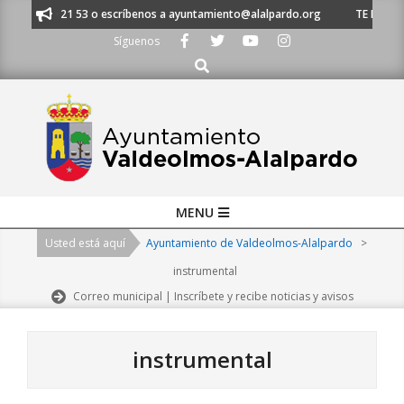
Skip
 91 620 21 53 o escríbenos a ayuntamiento@alalpardo.org
TE ESCUCHAMO
to
Síguenos
content
Buscar
Primary
MENU
Navigation
Usted está aquí
Ayuntamiento de Valdeolmos-Alalpardo
>
Menu
instrumental
Correo municipal | Inscríbete y recibe noticias y avisos
instrumental