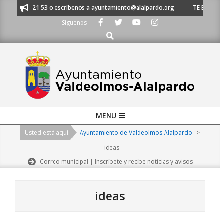
Skip
1 620 21 53 o escríbenos a ayuntamiento@alalpardo.org
TE ESCUCHAMOS
to
Síguenos
content
Buscar
Primary
MENU
Navigation
Usted está aquí
Ayuntamiento de Valdeolmos-Alalpardo
>
Menu
ideas
Correo municipal | Inscríbete y recibe noticias y avisos
ideas