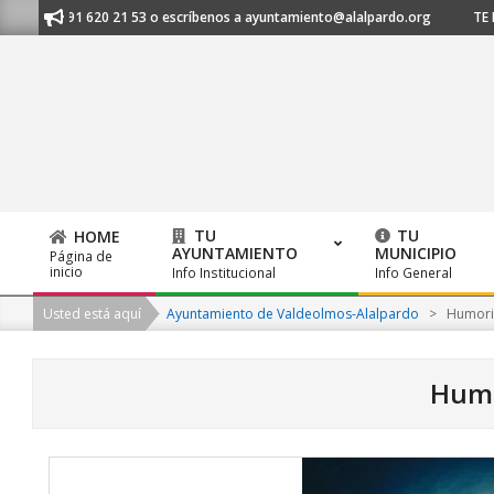
Skip
nos al 91 620 21 53 o escríbenos a ayuntamiento@alalpardo.org
TE ES
to
content
TU
TU
HOME
AYUNTAMIENTO
MUNICIPIO
Página de
Primary
inicio
Info Institucional
Info General
Navigation
Usted está aquí
Ayuntamiento de Valdeolmos-Alalpardo
>
Humori
Menu
Humo