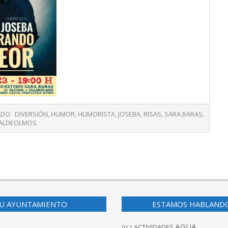
ADO:
DIVERSIÓN
,
HUMOR
,
HUMORISTA
,
JOSEBA
,
RISAS
,
SARA BARAS
,
ALDEOLMOS
U AYUNTAMIENTO
ESTAMOS HABLAND
AGUA
ACTIVIDADES
012