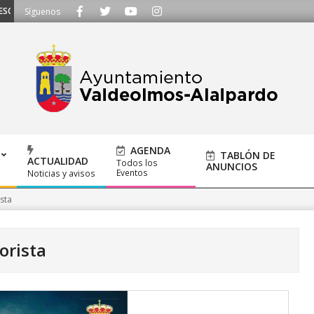
CUCHAMOS - Llámanos al 91 620 21 53 o escríbenos a ayuntamiento@alalpardo
Síguenos
AGENDA
TABLÓN DE
ACTUALIDAD
Todos los
ANUNCIOS
Eventos
Noticias y avisos
sta
rista