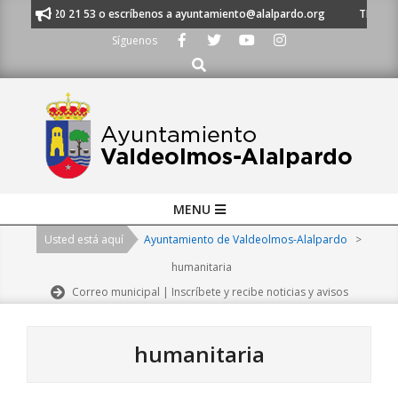
Skip
al 91 620 21 53 o escríbenos a ayuntamiento@alalpardo.org
TE ESCUCHA
to
Síguenos
content
Buscar
Primary
MENU
Navigation
Usted está aquí
Ayuntamiento de Valdeolmos-Alalpardo
>
Menu
humanitaria
Correo municipal | Inscríbete y recibe noticias y avisos
humanitaria