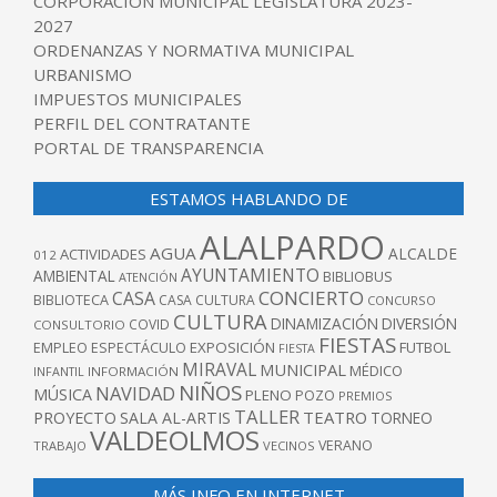
CORPORACIÓN MUNICIPAL LEGISLATURA 2023-
2027
ORDENANZAS Y NORMATIVA MUNICIPAL
URBANISMO
IMPUESTOS MUNICIPALES
PERFIL DEL CONTRATANTE
PORTAL DE TRANSPARENCIA
ESTAMOS HABLANDO DE
ALALPARDO
AGUA
ALCALDE
ACTIVIDADES
012
AYUNTAMIENTO
AMBIENTAL
BIBLIOBUS
ATENCIÓN
CONCIERTO
CASA
BIBLIOTECA
CASA CULTURA
CONCURSO
CULTURA
DINAMIZACIÓN
DIVERSIÓN
COVID
CONSULTORIO
FIESTAS
EXPOSICIÓN
FUTBOL
EMPLEO
ESPECTÁCULO
FIESTA
MIRAVAL
MUNICIPAL
MÉDICO
INFANTIL
INFORMACIÓN
NIÑOS
NAVIDAD
MÚSICA
PLENO
POZO
PREMIOS
TALLER
TEATRO
PROYECTO
SALA AL-ARTIS
TORNEO
VALDEOLMOS
VERANO
TRABAJO
VECINOS
MÁS INFO EN INTERNET