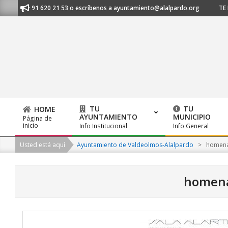
Skip
nos al 91 620 21 53 o escríbenos a ayuntamiento@alalpardo.org
TE ESC
to
content
TU
TU
HOME
AYUNTAMIENTO
MUNICIPIO
Página de
Primary
inicio
Info Institucional
Info General
Navigation
Usted está aquí
Ayuntamiento de Valdeolmos-Alalpardo
>
homena
Menu
homena