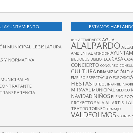
U AYUNTAMIENTO
ESTAMOS HABLAND
AGUA
ACTIVIDADES
012
ALALPARDO
ÓN MUNICIPAL LEGISLATURA
ALCA
AYUNTAM
AMBIENTAL
ATENCIÓN
CASA
BIBLIOBUS
S Y NORMATIVA
BIBLIOTECA
CASA
CONCIERTO
CONCURSO
CONSUL
CULTURA
DINAMIZACIÓN
DI
EXPOSICI
EMPLEO
ESPECTÁCULO
 MUNICIPALES
FIESTAS
FUTBOL
INFANTIL
INFOR
 CONTRATANTE
MIRAVAL
MUNICIPAL
MÉDICO
 TRANSPARENCIA
NIÑOS
NAVIDAD
PLENO
POZ
TA
PROYECTO
SALA AL-ARTIS
TEATRO
TORNEO
TRABAJO
VALDEOLMOS
VECINOS