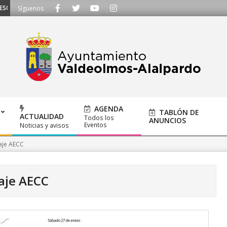
UCHAMOS - Llámanos al 91 620 21 53 o escríbenos a ayuntamiento@alalpardo
Síguenos
AGENDA
TABLÓN DE
ACTUALIDAD
Todos los
ANUNCIOS
Eventos
Noticias y avisos
je AECC
je AECC