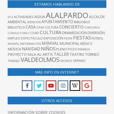
ESTAMOS HABLANDO DE
ALALPARDO
AGUA
ALCALDE
ACTIVIDADES
012
AYUNTAMIENTO
AMBIENTAL
BIBLIOBUS
ATENCIÓN
CONCIERTO
CASA
BIBLIOTECA
CASA CULTURA
CONCURSO
CULTURA
DINAMIZACIÓN
DIVERSIÓN
COVID
CONSULTORIO
FIESTAS
EXPOSICIÓN
FUTBOL
EMPLEO
ESPECTÁCULO
FIESTA
MIRAVAL
MUNICIPAL
MÉDICO
INFANTIL
INFORMACIÓN
NIÑOS
NAVIDAD
MÚSICA
PLENO
POZO
PREMIOS
TALLER
TEATRO
PROYECTO
SALA AL-ARTIS
TORNEO
VALDEOLMOS
VERANO
TRABAJO
VECINOS
MÁS INFO EN INTERNET
OTROS ACCESOS
INFORMACIÓN SOBRE COOKIES