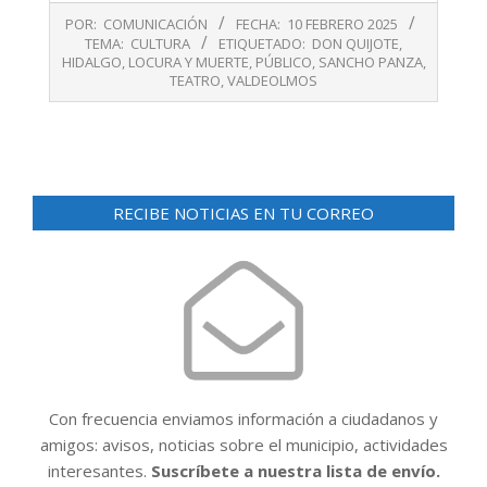
2025-
POR:
COMUNICACIÓN
FECHA:
10 FEBRERO 2025
02-
TEMA:
CULTURA
ETIQUETADO:
DON QUIJOTE
,
10
HIDALGO
,
LOCURA Y MUERTE
,
PÚBLICO
,
SANCHO PANZA
,
TEATRO
,
VALDEOLMOS
RECIBE NOTICIAS EN TU CORREO
Con frecuencia enviamos información a ciudadanos y
amigos: avisos, noticias sobre el municipio, actividades
interesantes.
Suscríbete a nuestra lista de envío.