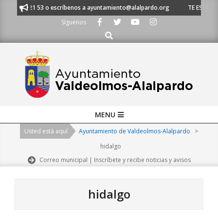
Skip
91 620 21 53 o escríbenos a ayuntamiento@alalpardo.org
TE ESCUCHAMO
to
Síguenos
content
Buscar
Primary
MENU
Navigation
Usted está aquí
Ayuntamiento de Valdeolmos-Alalpardo
>
Menu
hidalgo
Correo municipal | Inscríbete y recibe noticias y avisos
hidalgo