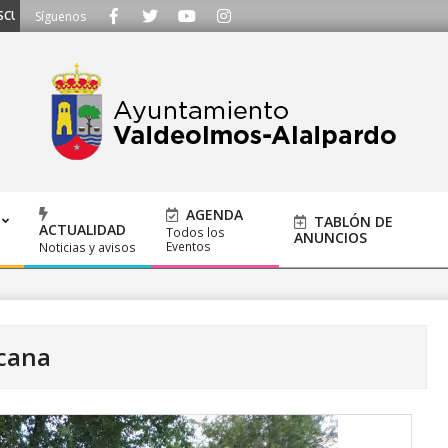
MOS - Llámanos al 91 620 21 53 o escríbenos a ayuntamiento@alalpardo.org
Síguenos
AGENDA
TABLÓN DE
ACTUALIDAD
Todos los
ANUNCIOS
Eventos
Noticias y avisos
a
cana