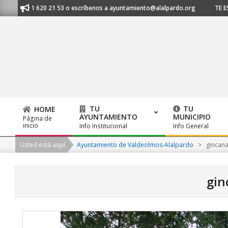
Skip
al 91 620 21 53 o escríbenos a ayuntamiento@alalpardo.org
TE ESCUCHA
to
content
TU
TU
HOME
AYUNTAMIENTO
MUNICIPIO
Página de
Primary
inicio
Info Institucional
Info General
Navigation
Usted está aquí
Ayuntamiento de Valdeolmos-Alalpardo
>
gincan
Menu
gin