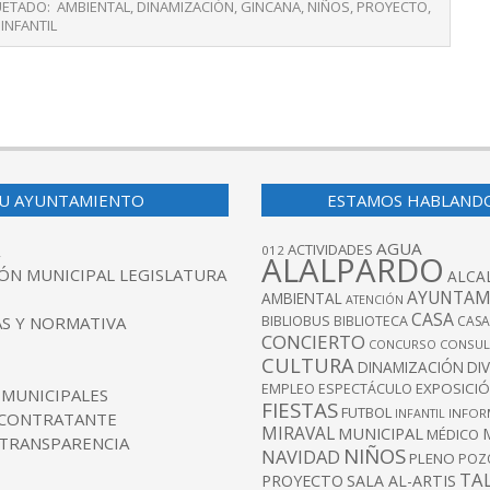
UETADO:
AMBIENTAL
,
DINAMIZACIÓN
,
GINCANA
,
NIÑOS
,
PROYECTO
,
 INFANTIL
U AYUNTAMIENTO
ESTAMOS HABLAND
AGUA
ACTIVIDADES
012
ALALPARDO
ÓN MUNICIPAL LEGISLATURA
ALCA
AYUNTAM
AMBIENTAL
ATENCIÓN
CASA
BIBLIOBUS
S Y NORMATIVA
BIBLIOTECA
CASA
CONCIERTO
CONCURSO
CONSUL
CULTURA
DINAMIZACIÓN
DI
EXPOSICI
EMPLEO
ESPECTÁCULO
 MUNICIPALES
FIESTAS
FUTBOL
INFANTIL
INFOR
 CONTRATANTE
MIRAVAL
MUNICIPAL
MÉDICO
 TRANSPARENCIA
NIÑOS
NAVIDAD
PLENO
POZ
TA
PROYECTO
SALA AL-ARTIS