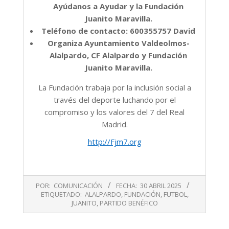
Ayúdanos a Ayudar y la Fundación
Juanito Maravilla.
Teléfono de contacto: 600355757 David
Organiza Ayuntamiento Valdeolmos-
Alalpardo, CF Alalpardo y Fundación
Juanito Maravilla.
La Fundación trabaja por la inclusión social a
través del deporte luchando por el
compromiso y los valores del 7 del Real
Madrid.
http://Fjm7.org
2025-
POR:
COMUNICACIÓN
FECHA:
30 ABRIL 2025
04-
ETIQUETADO:
ALALPARDO
,
FUNDACIÓN
,
FUTBOL
,
30
JUANITO
,
PARTIDO BENÉFICO