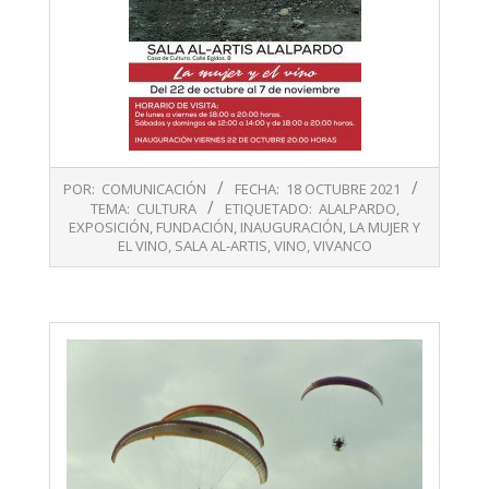
2021-
POR:
COMUNICACIÓN
FECHA:
18 OCTUBRE 2021
10-
TEMA:
CULTURA
ETIQUETADO:
ALALPARDO
,
18
EXPOSICIÓN
,
FUNDACIÓN
,
INAUGURACIÓN
,
LA MUJER Y
EL VINO
,
SALA AL-ARTIS
,
VINO
,
VIVANCO