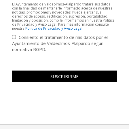
El Ayuntamiento de Valdeolmos-Alalpardo tratará sus datos
con la finalidad de mantenerle informado acerca de nuestras
noticias, promociones y novedades. Puede ejercer sus
derechos de acceso, rectificación, supresión, portabilidad,
limitación y oposición, como le informamos en nuestra Política
de Privacidad y Aviso Legal. Para más información consulte
nuestra
Politica de Privacidad y Aviso Legal
2018-
POR:
AYUNTAMIENTO DE VALDEOLMOS-ALALPARDO
07-
Consiento el tratamiento de mis datos por el
FECHA:
6 JULIO 2018
TEMA:
IMPORTANTE
,
TOROS
06
Ayuntamiento de Valdeolmos-Alalpardo según
ETIQUETADO:
ALALPARDO
,
CAMPUS
,
CONFERENCIA
,
FUNDACIÓN
,
TAURINO
normativa RGPD.