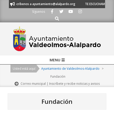
Skip
escríbenos a ayuntamiento@alalpardo.org
TE ESCUCHAMOS - Llámanos al 
to
Síguenos
content
Buscar
Primary
MENU
Navigation
Usted está aquí
Ayuntamiento de Valdeolmos-Alalpardo
>
Menu
Fundación
Correo municipal | Inscríbete y recibe noticias y avisos
Fundación