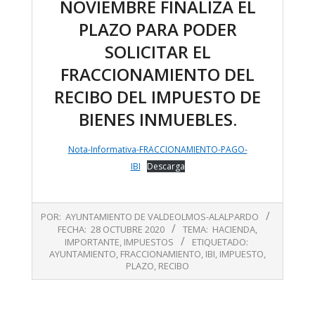
NOVIEMBRE FINALIZA EL
PLAZO PARA PODER
SOLICITAR EL
FRACCIONAMIENTO DEL
RECIBO DEL IMPUESTO DE
BIENES INMUEBLES.
Nota-Informativa-FRACCIONAMIENTO-PAGO-
IBI
Descarga
2020-
POR:
AYUNTAMIENTO DE VALDEOLMOS-ALALPARDO
10-
FECHA:
28 OCTUBRE 2020
TEMA:
HACIENDA
,
28
IMPORTANTE
,
IMPUESTOS
ETIQUETADO:
AYUNTAMIENTO
,
FRACCIONAMIENTO
,
IBI
,
IMPUESTO
,
PLAZO
,
RECIBO