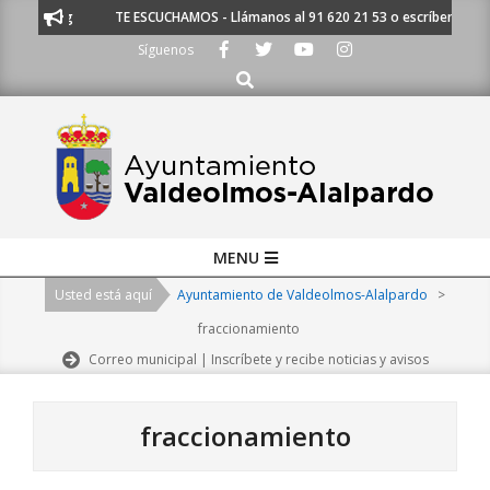
Skip
pardo.org
TE ESCUCHAMOS - Llámanos al 91 620 21 53 o escríbenos a a
to
Síguenos
content
Buscar
Primary
MENU
Navigation
Usted está aquí
Ayuntamiento de Valdeolmos-Alalpardo
>
Menu
fraccionamiento
Correo municipal | Inscríbete y recibe noticias y avisos
fraccionamiento