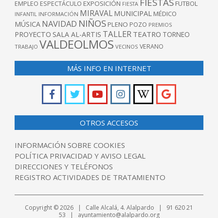
FIESTAS
EXPOSICIÓN
FUTBOL
EMPLEO
ESPECTÁCULO
FIESTA
MIRAVAL
MUNICIPAL
MÉDICO
INFANTIL
INFORMACIÓN
NIÑOS
NAVIDAD
MÚSICA
PLENO
POZO
PREMIOS
TALLER
TEATRO
PROYECTO
SALA AL-ARTIS
TORNEO
VALDEOLMOS
VERANO
TRABAJO
VECINOS
MÁS INFO EN INTERNET
OTROS ACCESOS
INFORMACIÓN SOBRE COOKIES
POLÍTICA PRIVACIDAD Y AVISO LEGAL
DIRECCIONES Y TELÉFONOS
REGISTRO ACTIVIDADES DE TRATAMIENTO
Copyright © 2026 | Calle Alcalá, 4. Alalpardo | 91 620 21
53 | ayuntamiento@alalpardo.org