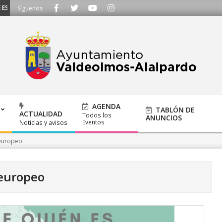
CUCHAMOS - Llámanos al 91 620 21 53 o escríbenos a ayuntamiento@alalpard
Síguenos
AGENDA
TABLÓN DE
ACTUALIDAD
Todos los
ANUNCIOS
Eventos
Noticias y avisos
europeo
europeo