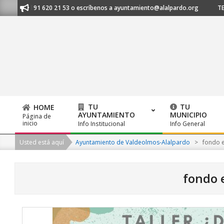
Skip
anos al 91 620 21 53 o escríbenos a ayuntamiento@alalpardo.org
TE ES
to
content
TU
TU
HOME
AYUNTAMIENTO
MUNICIPIO
Página de
Primary
inicio
Info Institucional
Info General
Navigation
Usted está aquí
Ayuntamiento de Valdeolmos-Alalpardo
>
fondo 
Menu
fondo 