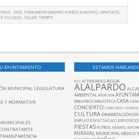
ETADO:
2016
,
COMUNIDAD MADRID
,
FONDO EUROPEO
,
GRATUITO
,
OS SOCIALES
,
TALLER
,
TIEMPO
U AYUNTAMIENTO
ESTAMOS HABLAND
AGUA
ACTIVIDADES
012
ALALPARDO
ÓN MUNICIPAL LEGISLATURA
ALCA
AYUNTAM
AMBIENTAL
ATENCIÓN
CASA
BIBLIOBUS
S Y NORMATIVA
BIBLIOTECA
CASA
CONCIERTO
CONCURSO
CONSUL
CULTURA
DINAMIZACIÓN
DI
EXPOSICI
EMPLEO
ESPECTÁCULO
 MUNICIPALES
FIESTAS
FUTBOL
INFANTIL
INFOR
 CONTRATANTE
MIRAVAL
MUNICIPAL
MÉDICO
 TRANSPARENCIA