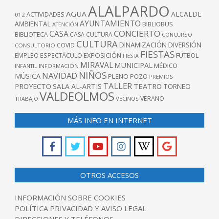
ALALPARDO
AGUA
ALCALDE
ACTIVIDADES
012
AYUNTAMIENTO
AMBIENTAL
BIBLIOBUS
ATENCIÓN
CONCIERTO
CASA
BIBLIOTECA
CASA CULTURA
CONCURSO
CULTURA
DINAMIZACIÓN
DIVERSIÓN
COVID
CONSULTORIO
FIESTAS
EXPOSICIÓN
FUTBOL
EMPLEO
ESPECTÁCULO
FIESTA
MIRAVAL
MUNICIPAL
MÉDICO
INFANTIL
INFORMACIÓN
NIÑOS
NAVIDAD
MÚSICA
PLENO
POZO
PREMIOS
TALLER
TEATRO
PROYECTO
SALA AL-ARTIS
TORNEO
VALDEOLMOS
VERANO
TRABAJO
VECINOS
MÁS INFO EN INTERNET
OTROS ACCESOS
INFORMACIÓN SOBRE COOKIES
POLÍTICA PRIVACIDAD Y AVISO LEGAL