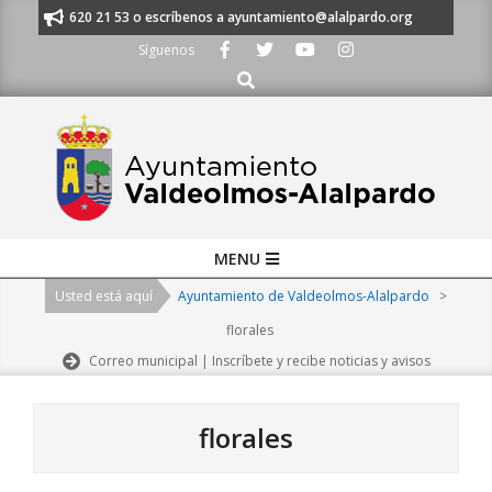
Skip
s al 91 620 21 53 o escríbenos a ayuntamiento@alalpardo.org
TE ESCU
to
Síguenos
content
Buscar
Primary
MENU
Navigation
Usted está aquí
Ayuntamiento de Valdeolmos-Alalpardo
>
Menu
florales
Correo municipal | Inscríbete y recibe noticias y avisos
florales