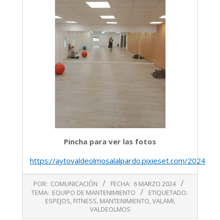
Pincha para ver las fotos
https://aytovaldeolmosalalpardo.pixieset.com/2024mar
2024-
POR:
COMUNICACIÓN
FECHA:
6 MARZO 2024
03-
TEMA:
EQUIPO DE MANTENIMIENTO
ETIQUETADO:
06
ESPEJOS
,
FITNESS
,
MANTENIMIENTO
,
VALAMI
,
VALDEOLMOS