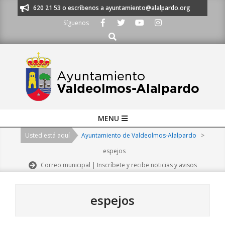
Skip
os al 91 620 21 53 o escríbenos a ayuntamiento@alalpardo.org
TE ESCU
to
Síguenos
content
Buscar
Primary
MENU
Navigation
Usted está aquí
Ayuntamiento de Valdeolmos-Alalpardo
>
Menu
espejos
Correo municipal | Inscríbete y recibe noticias y avisos
espejos