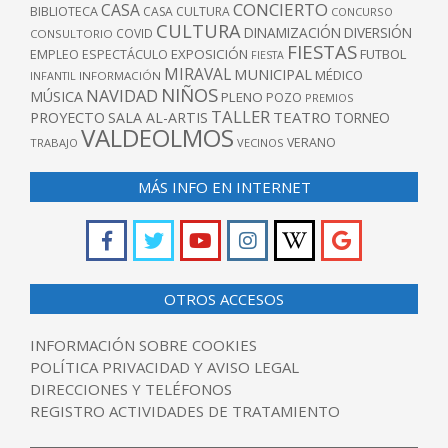
CONCIERTO
CASA
BIBLIOTECA
CASA CULTURA
CONCURSO
CULTURA
DINAMIZACIÓN
DIVERSIÓN
COVID
CONSULTORIO
FIESTAS
EXPOSICIÓN
FUTBOL
EMPLEO
ESPECTÁCULO
FIESTA
MIRAVAL
MUNICIPAL
MÉDICO
INFANTIL
INFORMACIÓN
NIÑOS
NAVIDAD
MÚSICA
PLENO
POZO
PREMIOS
TALLER
TEATRO
PROYECTO
SALA AL-ARTIS
TORNEO
VALDEOLMOS
VERANO
TRABAJO
VECINOS
MÁS INFO EN INTERNET
OTROS ACCESOS
INFORMACIÓN SOBRE COOKIES
POLÍTICA PRIVACIDAD Y AVISO LEGAL
DIRECCIONES Y TELÉFONOS
REGISTRO ACTIVIDADES DE TRATAMIENTO