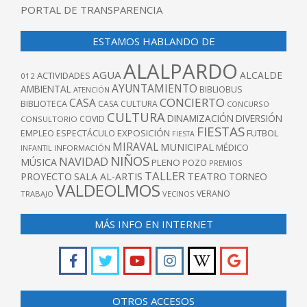
PORTAL DE TRANSPARENCIA
ESTAMOS HABLANDO DE
ALALPARDO
AGUA
ALCALDE
ACTIVIDADES
012
AYUNTAMIENTO
AMBIENTAL
BIBLIOBUS
ATENCIÓN
CONCIERTO
CASA
BIBLIOTECA
CASA CULTURA
CONCURSO
CULTURA
DINAMIZACIÓN
DIVERSIÓN
COVID
CONSULTORIO
FIESTAS
EXPOSICIÓN
FUTBOL
EMPLEO
ESPECTÁCULO
FIESTA
MIRAVAL
MUNICIPAL
MÉDICO
INFANTIL
INFORMACIÓN
NIÑOS
NAVIDAD
MÚSICA
PLENO
POZO
PREMIOS
TALLER
TEATRO
PROYECTO
SALA AL-ARTIS
TORNEO
VALDEOLMOS
VERANO
TRABAJO
VECINOS
MÁS INFO EN INTERNET
OTROS ACCESOS