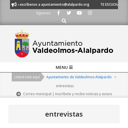
Skip
53 o escríbenos a ayuntamiento@alalpardo.org
TE ESCUCHAMOS - Lláman
to
Síguenos
content
Buscar
Primary
MENU
Navigation
Usted está aquí
Ayuntamiento de Valdeolmos-Alalpardo
>
Menu
entrevistas
Correo municipal | Inscríbete y recibe noticias y avisos
entrevistas