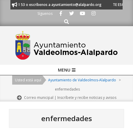
Skip
20 21 53 o escríbenos a ayuntamiento@alalpardo.org
TE ESCUCHAMOS - L
to
Síguenos
content
Buscar
Primary
MENU
Navigation
Usted está aquí
Ayuntamiento de Valdeolmos-Alalpardo
>
Menu
enfermedades
Correo municipal | Inscríbete y recibe noticias y avisos
enfermedades