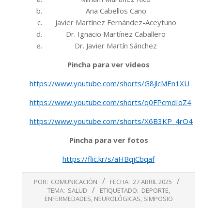
Ana Cabellos Cano
Javier Martínez Fernández-Aceytuno
Dr. Ignacio Martínez Caballero
Dr. Javier Martín Sánchez
Pincha para ver videos
https://www.youtube.com/shorts/G8JlcMEn1XU
https://www.youtube.com/shorts/q0FPcmdIoZ4
https://www.youtube.com/shorts/X6B3KP_4rO4
Pincha para ver fotos
https://flic.kr/s/aHBqjCbqaf
2025-
POR:
COMUNICACIÓN
FECHA:
27 ABRIL 2025
04-
TEMA:
SALUD
ETIQUETADO:
DEPORTE
,
27
ENFERMEDADES
,
NEUROLÓGICAS
,
SIMPOSIO